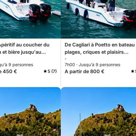
Apéritif au coucher du
De Cagliari à Poetto en bateau 
in et bière jusqu'au
plages, criques et plaisirs
-
le
nautiques
qu'à 9 personnes
7h00 · Jusqu'à 9 personnes
de 450 €
A partir de 800 €
5 (7)