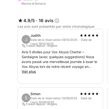
ingrédients seront élaborés selon ses suggestions 
Marina di Bonaria
sera convenu directement avec lui. Le déjeuner s
avant le départ.
4.9/5
·
16 avis
Veuillez noter que le skipper et le chef ne sont pa
Les avis sont présentés par ordre chronologique
350 € + courses.
Judith
J
Date de la réservation 09/10/2025 · Date de
Cette expérience offre un parfait équilibre entre 
l'avis 19/10/2025
Traduit depuis : Anglais
beauté authentique du littoral sarde.
Avis 5 étoiles pour Vox Abyss Charter –
Sardaigne (avec quelques suggestions) Nous
avons passé une merveilleuse journée à louer le
Vox Abyss lors de notre récent voyage en
Sardaigne. L'emplacement était incroyablement
Voir plus
pratique, à seulement 10 minutes à pied de
notre port de croisière, ce qui a rendu
l'expérience très agréable dès le départ. Le
yacht était moderne, propre et très confortable,
Simon
avec deux chambres et deux salles de bain,
S
Date de la réservation 13/08/2025 · Date de
ainsi que de nombreuses options pour profiter
l'avis 15/08/2025
Traduit depuis : Anglais
du soleil et de l'ombre selon les préférences. Le