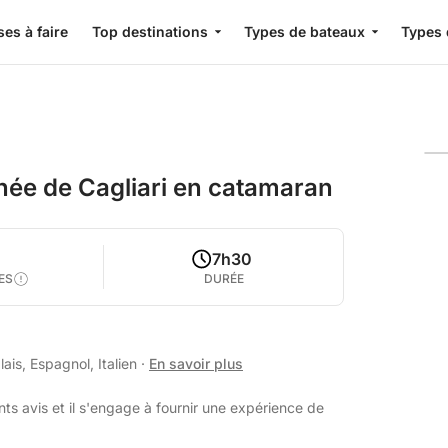
es à faire
Top destinations
Types de bateaux
Types 
hée de Cagliari en catamaran
0
7h30
ES
DURÉE
ais, Espagnol, Italien
·
En savoir plus
ts avis et il s'engage à fournir une expérience de