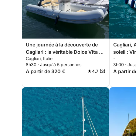
Une journée à la découverte de
Cagliari, 
Cagliari : la véritable Dolce Vita en
soleil : V
Cagliari, Italie
-
bateau à moteur
crépuscu
8h30 · Jusqu'à 5 personnes
3h00 · Jus
A partir de 320 €
A partir 
4.7 (3)