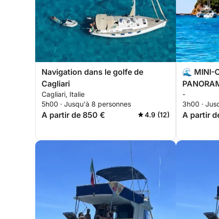
Navigation dans le golfe de
🌊 MINI-
Cagliari
PANORAMI
Cagliari, Italie
-
HEURES
5h00 · Jusqu'à 8 personnes
3h00 · Jus
A partir de 850 €
A partir 
4.9 (12)