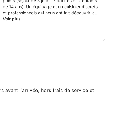
points (séjour de 5 jours, 2 adultes et 2 enfants
de 14 ans). Un équipage et un cuisinier discrets
et professionnels qui nous ont fait découvrir les
beautés de la Sardaigne : paysage et cuisine.
Voir plus
Bateau très bien entretenu et très bien équipé.
Une réservation sérieuse ; je recommande à
100%. Aucune remarque !
avant l'arrivée, hors frais de service et