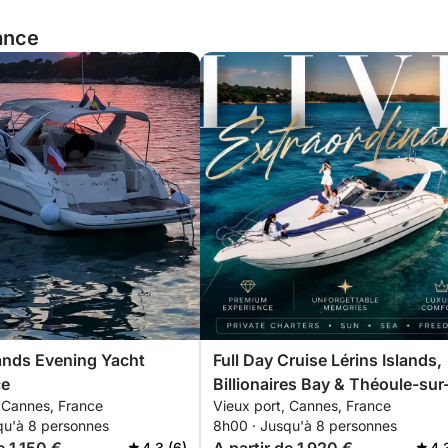
rance
lands Evening Yacht
Full Day Cruise Lérins Islands,
ce
Billionaires Bay & Théoule-sur
, Cannes, France
Vieux port, Cannes, France
Mer
qu'à 8 personnes
8h00 · Jusqu'à 8 personnes
4.3 (6)
4.