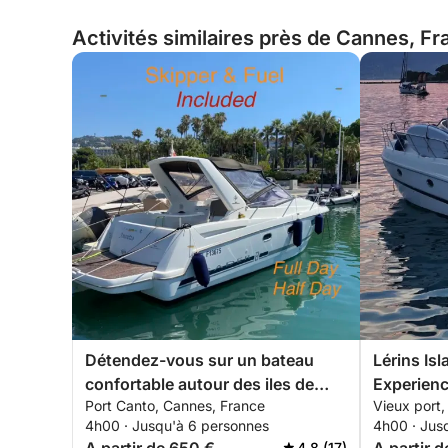
Activités similaires près de Cannes, F
Détendez-vous sur un bateau
Lérins Is
confortable autour des iles de
Experien
Port Canto, Cannes, France
Vieux port
Lerins pour 4 heures. Special
4h00 · Jusqu'à 6 personnes
4h00 · Jus
discount pour les couples !
4.8 (17)