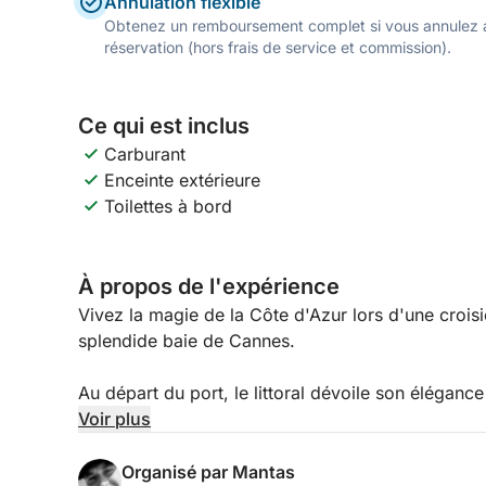
Annulation flexible
Obtenez un remboursement complet si vous annulez a
réservation (hors frais de service et commission).
Ce qui est inclus
Carburant
Enceinte extérieure
Toilettes à bord
À propos de l'expérience
Vivez la magie de la Côte d'Azur lors d'une croisi
splendide baie de Cannes.
Au départ du port, le littoral dévoile son élégance
sur l'eau tandis que la ville s'assombrit doucemen
Voir plus
de l'agitation diurne, offrant un cadre idéal pour
de l'instant.
Organisé par Mantas