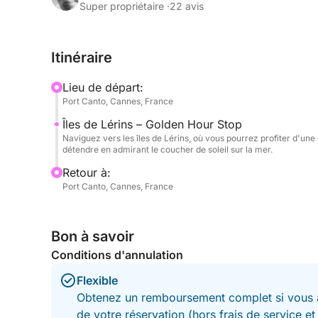
Super propriétaire ·
22 avis
En naviguant vers les îles de Lérins, vous découvr
entouré d'eaux cristallines et de paysages prése
Itinéraire
rafraîchissante, un moment de détente à bord ou
couper le souffle tandis que le ciel se pare de nu
Lieu de départ:
Port Canto, Cannes, France
À bord, tout est pensé pour sublimer votre expéri
Îles de Lérins – Golden Hour Stop
profiter du calme de la mer ou célébrer un mome
Naviguez vers les îles de Lérins, où vous pourrez profiter d'un
crée une atmosphère unique, rendant chaque détai
détendre en admirant le coucher de soleil sur la mer.
Retour à:
Alors que le soleil disparaît à l'horizon, le littoral
Port Canto, Cannes, France
Cannes la nuit : élégante, vibrante et pleine de c
Idéale pour les couples, les amis ou les petits gr
Bon à savoir
capture l'essence même de la Riviera : une beauté
Conditions d'annulation
sur la mer.
Flexible
Obtenez un remboursement complet si vous a
de votre réservation (hors frais de service e