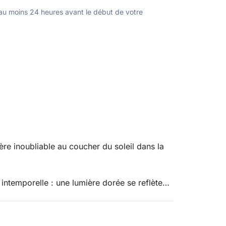
u moins 24 heures avant le début de votre
ère inoubliable au coucher du soleil dans la
 intemporelle : une lumière dorée se reflète
t. L'atmosphère devient calme et intime, loin
 se détendre et savourer pleinement la beauté