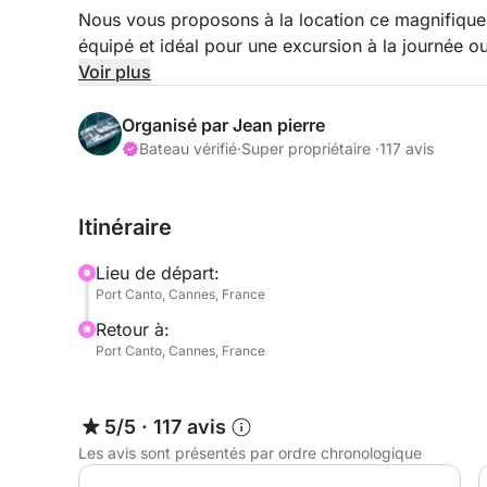
Nous vous proposons à la location ce magnifique
équipé et idéal pour une excursion à la journée ou
Voir plus
Embarquez avec votre skipper professionnel pour
moments de détente, pauses gourmandes, célébr
Organisé par Jean pierre
criques isolées aux eaux cristallines.
Bateau vérifié
·
Super propriétaire ·
117 avis
Le bateau est équipé de nombreux équipements po
Itinéraire
votre journée : 3 paddles, 1 kayak biplace, masque
vos déplacements au mouillage.
Lieu de départ:
Port Canto, Cannes, France
Pour une expérience encore plus complète, nous
Retour à:
supplémentaires sur demande, tels que la restaura
Port Canto, Cannes, France
N'hésitez pas à nous contacter via la messagerie
complémentaire ou pour organiser votre excursio
5/5
·
117 avis
Les avis sont présentés par ordre chronologique
Au plaisir de vous accueillir à bord,