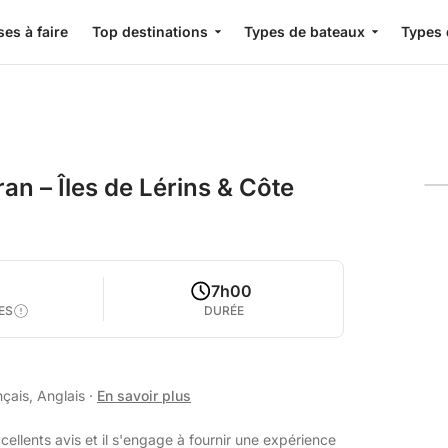
es à faire
Top destinations
Types de bateaux
Types 
n – Îles de Lérins & Côte
5
7h00
ES
DURÉE
nçais, Anglais
·
En savoir plus
ellents avis et il s'engage à fournir une expérience