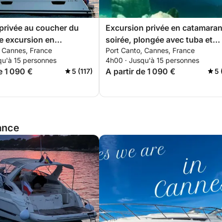
 privée au coucher du
Excursion privée en catamaran
ne excursion en
soirée, plongée avec tuba et
, Cannes, France
Port Canto, Cannes, France
 entre mer et étoiles
coucher de soleil aux îles de
qu'à 15 personnes
4h00 · Jusqu'à 15 personnes
Lérins depuis Cannes
e 1 090 €
A partir de 1 090 €
5 (117)
5 
rance