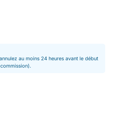
journée en famille !
nnulez au moins 24 heures avant le début
t commission).