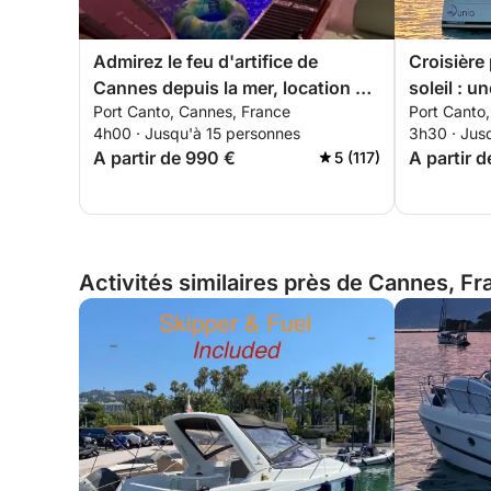
Admirez le feu d'artifice de
Croisière
Cannes depuis la mer, location de
soleil : u
Port Canto, Cannes, France
Port Canto
bateau privé
catamaran
4h00 · Jusqu'à 15 personnes
3h30 · Jus
A partir de 990 €
A partir d
5 (117)
Activités similaires près de Cannes, F