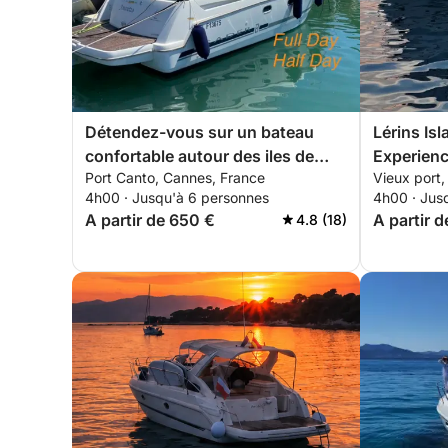
Détendez-vous sur un bateau
Lérins Is
confortable autour des iles de
Experien
Port Canto, Cannes, France
Vieux port
Lerins pour 4 heures. Special
4h00 · Jusqu'à 6 personnes
4h00 · Jus
discount pour les couples !
A partir de 650 €
A partir d
4.8 (18)