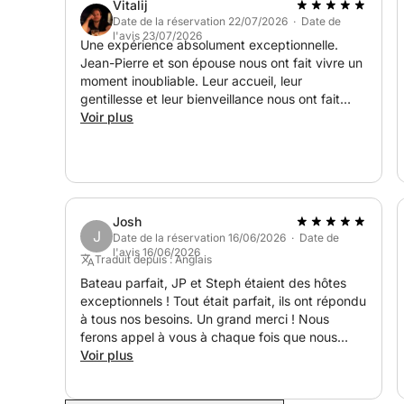
Vitalij
Stéphane et Jean-Pierre
Date de la réservation 22/07/2026 · Date de
l'avis 23/07/2026
Une expérience absolument exceptionnelle.
Jean-Pierre et son épouse nous ont fait vivre un
moment inoubliable. Leur accueil, leur
gentillesse et leur bienveillance nous ont fait
sentir comme des amis plutôt que comme des
Voir plus
clients. Tout était parfaitement organisé, dans
une ambiance conviviale et élégante. Les feux
d’artifice vus depuis le bateau étaient tout
simplement magiques. Merci encore pour cette
soirée dont nous garderons un merveilleux
Josh
souvenir. Nous reviendrons avec grand plaisir et
J
Date de la réservation 16/06/2026 · Date de
recommandons cette expérience les yeux
l'avis 16/06/2026
Traduit depuis : Anglais
fermés !
Bateau parfait, JP et Steph étaient des hôtes
exceptionnels ! Tout était parfait, ils ont répondu
à tous nos besoins. Un grand merci ! Nous
ferons appel à vous à chaque fois que nous
serons à Cannes.
Voir plus