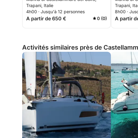
au thon
pêche au 
Trapani, Italie
Trapani, Ita
bleu infini
4h00 · Jusqu'à 12 personnes
8h00 · Jus
A partir de 650 €
A partir d
0 (0)
Activités similaires près de Castellamma