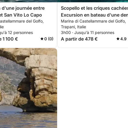
 d'une journée entre
Scopello et les criques cachée
et San Vito Lo Capo
Excursion en bateau d'une de
astellammare del Golfo,
Marina di Castellammare del Golfo,
journée
lie
Trapani, Italie
qu'à 12 personnes
3h00 · Jusqu'à 11 personnes
e 1 100 €
A partir de 478 €
0 (0)
4.9 