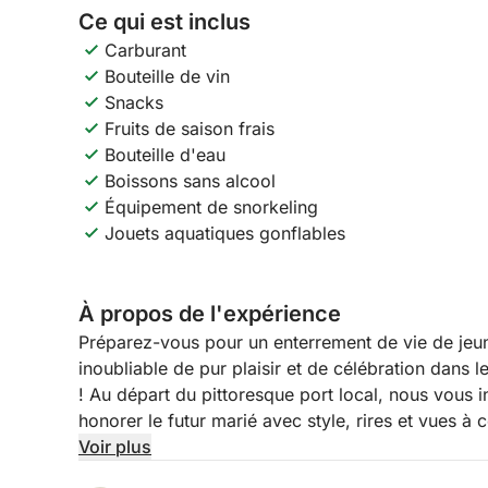
Ce qui est inclus
Carburant
Bouteille de vin
Snacks
Fruits de saison frais
Bouteille d'eau
Boissons sans alcool
Équipement de snorkeling
Jouets aquatiques gonflables
À propos de l'expérience
Préparez-vous pour un enterrement de vie de jeun
inoubliable de pur plaisir et de célébration dans 
! Au départ du pittoresque port local, nous vous 
honorer le futur marié avec style, rires et vues à c
perfection la beauté sauvage de la Sicile, des mo
Voir plus
aquatiques inoubliables. Oubliez le stress et plon