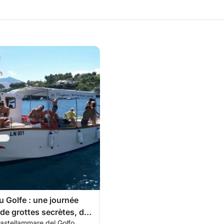
u Golfe : une journée
de grottes secrètes, de
astellammare del Golfo,