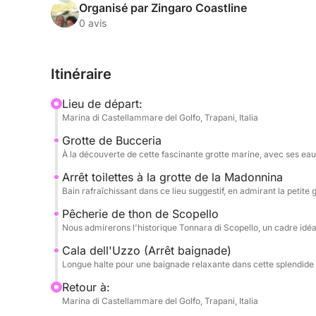
tandis que nous naviguons vers des lieux magique
Organisé par Zingaro Coastline
0 avis
Notre bateau sera votre scène flottante pour une
de la côte, à la découverte de la mystérieuse Grott
Itinéraire
les jeux de lumière créeront une atmosphère presq
Nous nous arrêterons pour des baignades rafraîc
Lieu de départ:
suggestive Grotta della Madonnina, aux eaux accue
Marina di Castellammare del Golfo, Trapani, Italia
coin de paradis dans la réserve naturelle du Zin
Grotte de Bucceria
en groupe. Nous admirerons également l'histoire
À la découverte de cette fascinante grotte marine, avec ses eaux
Tonnara di Scopello, symbole de la tradition marit
des photos de groupe spectaculaires.
Arrêt toilettes à la grotte de la Madonnina
Bain rafraîchissant dans ce lieu suggestif, en admirant la petite
À bord, l'ambiance sera à la fête ! Pour célébrer
Pêcherie de thon de Scopello
une bouteille de Prosecco pétillant pour un « cin 
Nous admirerons l'historique Tonnara di Scopello, un cadre idé
humeur seront au rendez-vous grâce à une collat
Cala dell'Uzzo (Arrêt baignade)
saison, d'eau désaltérante, de l'incontournable c
Longue halte pour une baignade relaxante dans cette splendide c
boissons pour tous les goûts. L'aventure ne s'arrê
Retour à:
snorkeling inclus, vous pourrez explorer ensemble
Marina di Castellammare del Golfo, Trapani, Italia
un monde sous-marin riche en couleurs. Pour une 