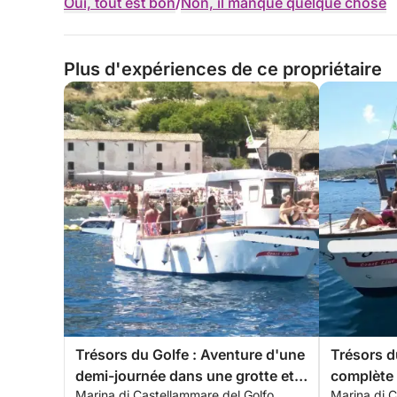
Oui, tout est bon
/
Non, il manque quelque chose
Plus d'expériences de ce propriétaire
Trésors du Golfe : Aventure d'une
Trésors d
demi-journée dans une grotte et
complète 
Marina di Castellammare del Golfo,
Marina di C