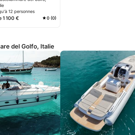
thon historique et du
lie
qu'à 12 personnes
e 1 100 €
0 (0)
re del Golfo, Italie