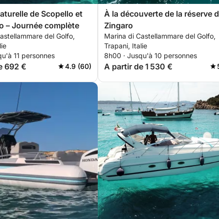
aturelle de Scopello et
À la découverte de la réserve 
o – Journée complète
Zingaro
astellammare del Golfo,
Marina di Castellammare del Golfo,
lie
Trapani, Italie
qu'à 11 personnes
8h00 · Jusqu'à 10 personnes
de 692 €
A partir de 1 530 €
4.9 (60)