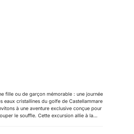
e fille ou de garçon mémorable : une journée
les eaux cristallines du golfe de Castellammare
invitons à une aventure exclusive conçue pour
ouper le souffle. Cette excursion allie à la
ments de fête entre amis et des aventures
gez dans une atmosphère de joie et de liberté,