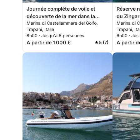
Journée complète de voile et
Réserve n
découverte de la mer dans la
du Zingar
Marina di Castellammare del Golfo,
Marina di C
réserve naturelle de Zingaro
Trapani, Italie
Trapani, Ita
8h00 · Jusqu'à 8 personnes
6h00 · Jus
A partir de 1 000 €
A partir 
5 (7)