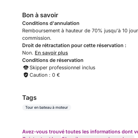
authentique, vous pourrez déguster les nouilles s
escale pour un dernier plongeon dans l'eau bleue a
Bon à savoir
tourbillon de plaisir, de détente et de fête : l'en
Conditions d'annulation
avez toujours rêvé, plongé dans la splendeur de l
Remboursement à hauteur de 70% jusqu'à 10 jours a
commission.
Droit de rétractation pour cette réservation :
Non.
En savoir plus
Conditions de réservation
Skipper professionnel inclus
Caution : 0 €
Tags
Tour en bateau à moteur
Avez-vous trouvé toutes les informations dont v