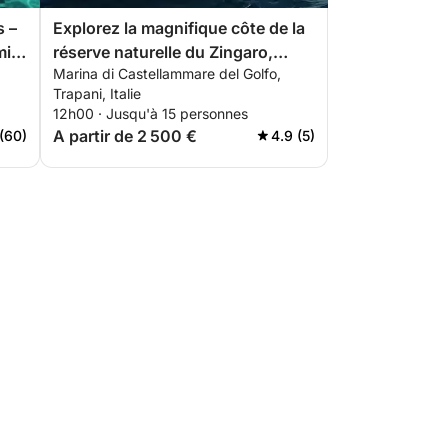
s –
Explorez la magnifique côte de la
mi-
réserve naturelle du Zingaro,
Marina di Castellammare del Golfo,
Scopello, Castellammare del Golfo
Trapani, Italie
ou Terrasini.
12h00 · Jusqu'à 15 personnes
A partir de 2 500 €
(60)
4.9 (5)