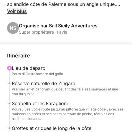
splendide côte de Palerme sous un angle unique.
Voir plus
La croisière longe la côte nord, avec des escales
pittoresques à la Villa Igiea, emblème de l'Art
Organisé par Sail Sicily Adventures
NS
nouveau palermitain ; à Vergine Maria, charmant
Super propriétaire ·
1 avis
village balnéaire ; et à Mondello, réputée pour ses
eaux turquoise et sa plage de sable doré.
Itinéraire
Durant l'excursion, détendez-vous et profitez de la
mer : baignade dans les eaux cristallines, farniente
Lieu de départ:
Porto di Castellamare del golfo
au soleil et anecdotes locales vous attendent.
Réserve naturelle de Zingaro
Un déjeuner composé de produits typiquement
Premier arrêt panoramique devant des falaises sauvages et une
eau turquoise
siciliens vous sera servi à bord, accompagné de
boissons rafraîchissantes, pour une immersion totale
Scopello et les Faraglioni
Poursuivez votre route jusqu'au pittoresque village côtier, avec ses
dans les saveurs authentiques de la tradition locale.
maisons colorées et ses petits bateaux de pêche, témoins des
traditions locales.
Une activité idéale pour les couples, les familles et
Grottes et criques le long de la côte
les petits groupes, parfaite pour ceux qui souhaitent