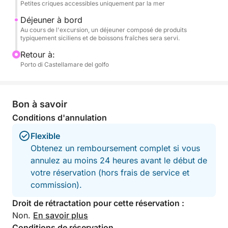
Petites criques accessibles uniquement par la mer
découvrir le littoral palermitain au cœur de la
Déjeuner à bord
tradition, des saveurs et de la beauté.
Au cours de l'excursion, un déjeuner composé de produits
typiquement siciliens et de boissons fraîches sera servi.
Retour à:
Porto di Castellamare del golfo
Bon à savoir
Conditions d'annulation
Flexible
Obtenez un remboursement complet si vous
annulez au moins 24 heures avant le début de
votre réservation (hors frais de service et
commission).
Droit de rétractation pour cette réservation :
Non.
En savoir plus
Conditions de réservation