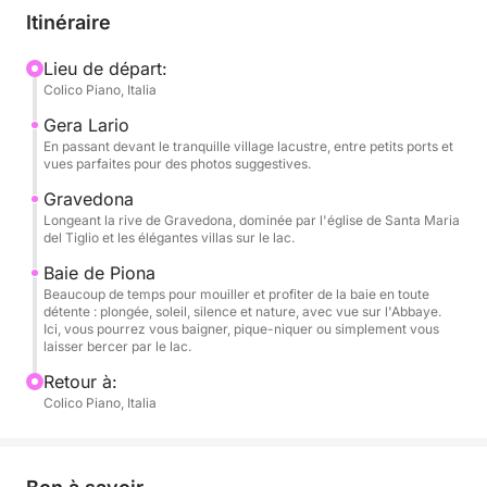
Gravedona, deux joyaux lacustres riches en charme,
Itinéraire
en histoire et en architecture. De là, vous atteignez
la paisible baie de Piona, où vous pourrez jeter
Lieu de départ:
Colico Piano, Italia
l'ancre et passer plusieurs heures en toute détente,
immergé dans le silence et la nature.
Gera Lario
En passant devant le tranquille village lacustre, entre petits ports et
vues parfaites pour des photos suggestives.
Vous aurez tout le temps de nager, de bronzer,
d'écouter de la musique ou simplement de profiter
Gravedona
Longeant la rive de Gravedona, dominée par l'église de Santa Maria
de la vue unique sur l'abbaye de Piona. Avec sept
del Tiglio et les élégantes villas sur le lac.
heures à votre disposition, vous pourrez découvrir le
Baie de Piona
lac lentement et sans limites, en savourant chaque
Beaucoup de temps pour mouiller et profiter de la baie en toute
instant.
détente : plongée, soleil, silence et nature, avec vue sur l'Abbaye.
Ici, vous pourrez vous baigner, pique-niquer ou simplement vous
laisser bercer par le lac.
A bord : boisson de bienvenue, snacks, boissons
sans alcool, système stéréo, douche, équipement de
Retour à:
Colico Piano, Italia
salle de bain et confort maximal.
Une expérience parfaite pour les couples, les
groupes d'amis ou les familles qui souhaitent
découvrir le lac de Côme de manière exclusive et