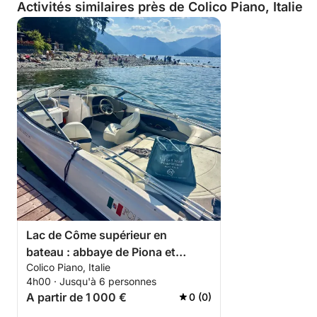
Activités similaires près de Colico Piano, Italie
Lac de Côme supérieur en
bateau : abbaye de Piona et
Colico Piano, Italie
villages cachés
4h00 · Jusqu'à 6 personnes
A partir de 1 000 €
0 (0)