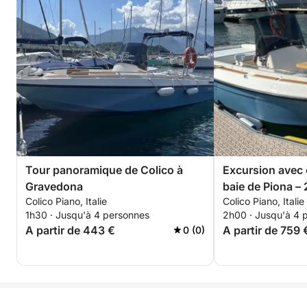
Tour panoramique de Colico à
Excursion avec 
Gravedona
baie de Piona – 
Colico Piano, Italie
Colico Piano, Italie
le lac au départ
1h30 · Jusqu'à 4 personnes
2h00 · Jusqu'à 4 
A partir de 443 €
A partir de 759 
0 (0)