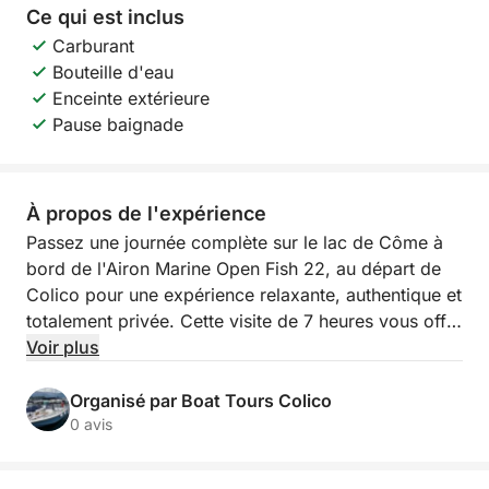
Ce qui est inclus
Carburant
Bouteille d'eau
Enceinte extérieure
Pause baignade
À propos de l'expérience
Passez une journée complète sur le lac de Côme à
bord de l'Airon Marine Open Fish 22, au départ de
Colico pour une expérience relaxante, authentique et
totalement privée. Cette visite de 7 heures vous offre
le meilleur de l'Alto Lario : vues alpines, villages
Voir plus
historiques, eaux cristallines et beaucoup de temps
pour vous détendre dans la splendide baie de Piona.
Organisé par Boat Tours Colico
0 avis
Après avoir quitté le port de Colico, la navigation
suit une route panoramique vers Gera Lario et