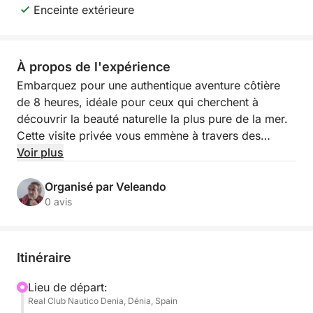
Enceinte extérieure
À propos de l'expérience
Embarquez pour une authentique aventure côtière
de 8 heures, idéale pour ceux qui cherchent à
découvrir la beauté naturelle la plus pure de la mer.
Cette visite privée vous emmène à travers des
promontoires accidentés, des criques cachées, des
Voir plus
eaux cristallines et des paysages dignes d'une carte
postale.
Organisé par Veleando
0 avis
Vous profiterez d'une journée relaxante et
passionnante en naviguant le long de falaises
imposantes, de plages isolées et de formations
Itinéraire
rocheuses uniques qui ne peuvent être admirées que
depuis l'eau. Vous pourrez vous arrêter à des
Lieu de départ:
Real Club Nautico Denia, Dénia, Spain
endroits idéaux pour nager, faire de la plongée avec