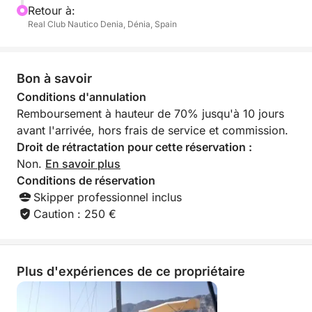
tuba ou simplement vous détendre au soleil sur le
Retour à:
pont.
Real Club Nautico Denia, Dénia, Spain
Ce circuit s'adapte à vos préférences : qu'il s'agisse
d'un parcours d'exploration, d'une journée de
Bon à savoir
détente ou d'une combinaison des deux, la côte
Conditions d'annulation
vous attend avec ses secrets les mieux gardés.
Remboursement à hauteur de 70% jusqu'à 10 jours
avant l'arrivée, hors frais de service et commission.
Idéale pour les groupes d'amis, les familles ou les
Droit de rétractation pour cette réservation :
couples, cette expérience offre l'équilibre idéal entre
Non.
En savoir plus
aventure et détente. Respirez l'air salé, écoutez le
Conditions de réservation
bruit de la mer et plongez dans un voyage magique
Skipper professionnel inclus
à bord.
Caution : 250 €
Une façon unique de se connecter avec la nature, la
mer et les paysages les plus impressionnants de la
Plus d'expériences de ce propriétaire
région.