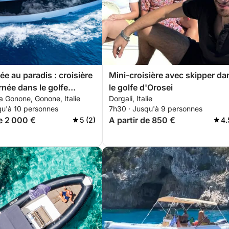
ée au paradis : croisière
Mini-croisière avec skipper da
rnée dans le golfe
le golfe d'Orosei
a Gonone, Gonone, Italie
Dorgali, Italie
(D29)
qu'à 10 personnes
7h30 · Jusqu'à 9 personnes
de 2 000 €
A partir de 850 €
5 (2)
4.