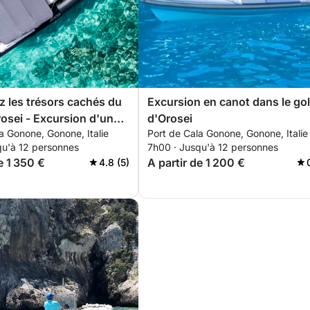
 les trésors cachés du
Excursion en canot dans le gol
rosei - Excursion d'une
d'Orosei
a Gonone, Gonone, Italie
Port de Cala Gonone, Gonone, Italie
(CLUBMAN24)
qu'à 12 personnes
7h00 · Jusqu'à 12 personnes
e 1 350 €
A partir de 1 200 €
4.8 (5)