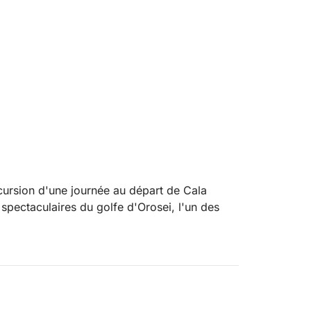
cursion d'une journée au départ de Cala
spectaculaires du golfe d'Orosei, l'un des
servée, caractérisée par de hautes falaises,
ours de la journée, vous visiterez des plages
 Cala dei Gabbiani et Cala Goloritzé, de
ment par la mer.