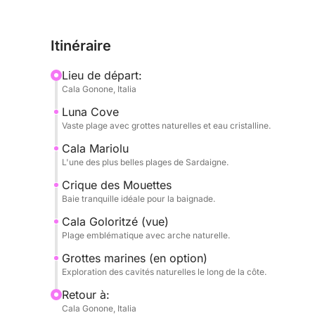
L'excursion alterne navigation panoramique et ba
Itinéraire
pour la baignade et la plongée avec tuba. La clart
chaque arrêt une expérience unique.
Lieu de départ:
Cala Gonone, Italia
Tout au long de la journée, vous aurez tout le loi
Luna Cove
le paysage à votre guise, au cœur d'un cadre natu
Vaste plage avec grottes naturelles et eau cristalline.
Parfaite pour les couples, les familles ou les gro
Cala Mariolu
L'une des plus belles plages de Sardaigne.
idéale de découvrir le golfe d'Orosei sous un angl
Crique des Mouettes
Réservez dès maintenant sur Click&Boat et décou
Baie tranquille idéale pour la baignade.
Cala Goloritzé (vue)
Plage emblématique avec arche naturelle.
Grottes marines (en option)
Exploration des cavités naturelles le long de la côte.
Retour à:
Cala Gonone, Italia