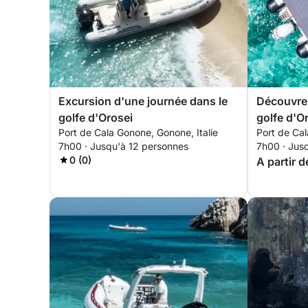
Excursion d'une journée dans le
Découvrez
golfe d'Orosei
golfe d'O
Port de Cala Gonone, Gonone, Italie
Port de Cal
journée 
7h00 · Jusqu'à 12 personnes
7h00 · Jus
0 (0)
A partir d