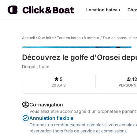
Location bateau
Chos
Accueil
/
Que faire
/
Tour en bateau à moteur
/
Tour en bateau à mo
Découvrez le golfe d'Orosei de
Dorgali, Italie
5
1
20 AVIS
PERSONN
Co-navigation
Vous allez être accompagné d'un propriétaire parlant A
Annulation flexible
Obtenez un remboursement complet si vous annulez a
réservation (hors frais de service et commission).