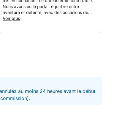
mis en confiance ! Le bateau était confortable.
Nous avons eu le parfait équilibre entre
aventure et détente, avec des occasions de
nager et de prendre des photos. Nous nous
Voir plus
sommes vraiment bien amusés, surtout grâce à
la formidable compagnie d'Antonio !
nnulez au moins 24 heures avant le début
t commission).