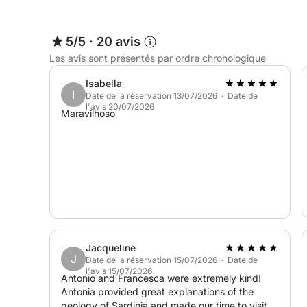
5/5
·
20 avis
Les avis sont présentés par ordre chronologique
Isabella
I
Date de la réservation 13/07/2026 · Date de
l'avis 20/07/2026
Maravilhoso
Jacqueline
J
Date de la réservation 15/07/2026 · Date de
l'avis 15/07/2026
Antonio and Francesca were extremely kind!
Antonia provided great explanations of the
geology of Sardinia and made our time to visit