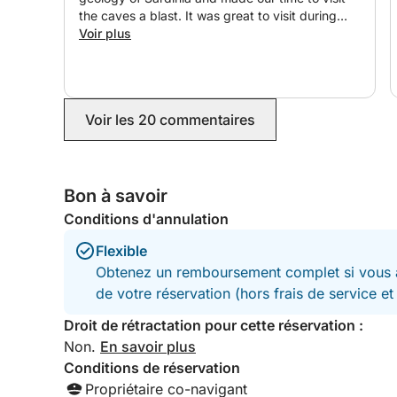
the caves a blast. It was great to visit during
peak season and avoid the crowds at all the
Voir plus
stops. Thank you for such a memorable
experience!
Voir les 20 commentaires
Bon à savoir
Conditions d'annulation
Flexible
Obtenez un remboursement complet si vous a
de votre réservation (hors frais de service e
Droit de rétractation pour cette réservation :
Non.
En savoir plus
Conditions de réservation
Propriétaire co-navigant