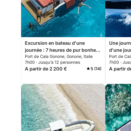
Excursion en bateau d'une
Une journ
journée : 7 heures de pur bonheur
d'une jou
Port de Cala Gonone, Gonone, Italie
Port de Cal
dans le golfe d'Orosei (J34)
d'Orosei 
7h00 · Jusqu'à 12 personnes
7h00 · Jus
A partir de 2 200 €
A partir 
5 (14)