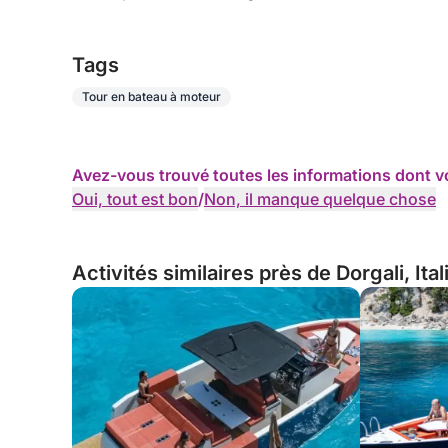
Tags
Tour en bateau à moteur
Avez-vous trouvé toutes les informations dont v
Oui, tout est bon
/
Non, il manque quelque chose
Activités similaires près de Dorgali, Ital