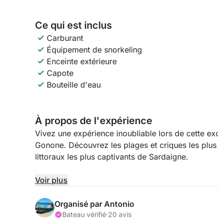
Ce qui est inclus
Carburant
Équipement de snorkeling
Enceinte extérieure
Capote
Bouteille d'eau
À propos de l'expérience
Vivez une expérience inoubliable lors de cette ex
Gonone. Découvrez les plages et criques les plus 
littoraux les plus captivants de Sardaigne.
Vous naviguerez le long d'une côte sauvage et pré
Voir plus
des grottes marines et des eaux cristallines. Au c
emblématiques telles que Cala Luna, Cala Mariolu,
Organisé par Antonio
véritables paradis naturels accessibles principale
Bateau vérifié
·
20 avis