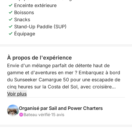
Enceinte extérieure
Boissons
Snacks
Stand-Up Paddle (SUP)
Équipage
À propos de l'expérience
Envie d'un mélange parfait de détente haut de
gamme et d'aventures en mer ? Embarquez à bord
du Sunseeker Camargue 50 pour une escapade de
cinq heures sur la Costa del Sol, avec croisière
ensoleillée, mouillage et attentions luxueuses qui
Voir plus
transformeront une simple sortie en une journée
inoubliable.
Organisé par Sail and Power Charters
Bateau vérifié
·
15 avis
Après le départ d'Estepona, votre équipage
naviguera vers les eaux calmes de la Duquesa ou de