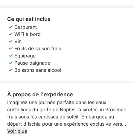
Ce qui est inclus
Carburant
WiFi à bord
Vin
Fruits de saison frais
Équipage
Pause baignade
Boissons sans alcool
À propos de l'expérience
Imaginez une journée parfaite dans les eaux
cristallines du golfe de Naples, à siroter un Prosecco
frais sous les caresses du soleil. Embarquez au
départ d'Ischia pour une expérience exclusive vers
l'île la plus fascinante de la Méditerranée : Capri.
Voir plus