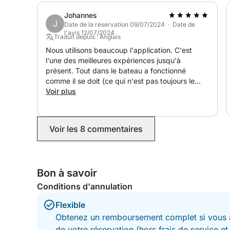
Johannes
J
Date de la réservation 09/07/2024 · Date de
l'avis 12/07/2024
Traduit depuis : Anglais
Nous utilisons beaucoup l'application. C'est
l'une des meilleures expériences jusqu'à
présent. Tout dans le bateau a fonctionné
comme il se doit (ce qui n'est pas toujours le
cas)
Voir plus
Voir les 8 commentaires
Bon à savoir
Conditions d'annulation
Flexible
Obtenez un remboursement complet si vous a
de votre réservation (hors frais de service e