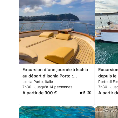
Excursion d'une journée à Ischia
Excursion
au départ d'Ischia Porto :
depuis le 
Ischia Porto, Italie
Porto di Fori
découvrez tous les recoins de l'île
excursion
7h30 · Jusqu'à 14 personnes
7h30 · Jus
l'île verte
A partir de 900 €
A partir 
5 (9)