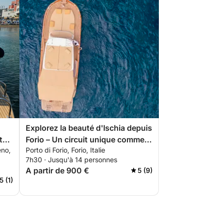
Explorez la beauté d'Ischia depuis
t
Forio – Un circuit unique comme
no,
Porto di Forio, Forio, Italie
aucun autre
7h30 · Jusqu'à 14 personnes
A partir de 900 €
5 (9)
5 (1)