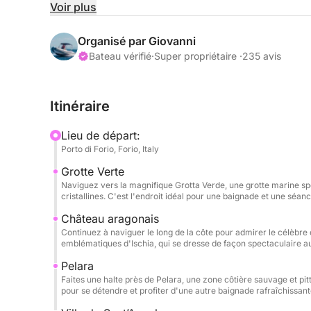
Voir plus
Embarquez pour une excursion en bateau inoubli
au cœur des merveilles d’Ischia.
Organisé par Giovanni
Bateau vérifié
·
Super propriétaire ·
235 avis
La côte de Forio, réputée pour ses falaises majest
de départ idéal pour explorer cette île enchantere
Itinéraire
vous admirerez des vues spectaculaires sur les p
cristallines et ses paysages luxuriants.
Lieu de départ:
Porto di Forio, Forio, Italy
Cette excursion vous propose un voyage à la fois r
Grotte Verte
Vous découvrirez d’abord la beauté sauvage de Fo
Naviguez vers la magnifique Grotta Verde, une grotte marine sp
criques secrètes et peut-être même vous baigner 
cristallines. C'est l'endroit idéal pour une baignade et une séa
Glissant sur les vagues, vous admirerez le littora
Château aragonais
et de points de vue panoramiques.
Continuez à naviguer le long de la côte pour admirer le célèbre
emblématiques d'Ischia, qui se dresse de façon spectaculaire a
Après avoir admiré la beauté naturelle des lieux,
Pelara
environnantes, où vous pourrez vous prélasser au
Faites une halte près de Pelara, une zone côtière sauvage et pitt
cristallines.
pour se détendre et profiter d'une autre baignade rafraîchissant