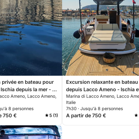
 privée en bateau pour
Excursion relaxante en bateau
Ischia depuis la mer - au
depuis Lacco Ameno - Ischia e
Lacco Ameno, Lacco Ameno,
Marina di Lacco Ameno, Lacco Ame
e Lacco Ameno
Procida
Italie
qu'à 8 personnes
7h30 · Jusqu'à 8 personnes
de 750 €
A partir de 750 €
5 (1)