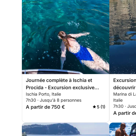
Journée complète à Ischia et
Excursion
Procida - Excursion exclusive
découvrir 
Ischia Porto, Italie
Marina di 
offrant des vues imprenables sur
départ d
7h30 · Jusqu'à 8 personnes
Italie
la mer
7h30 · Jus
A partir de 750 €
5 (1)
A partir 