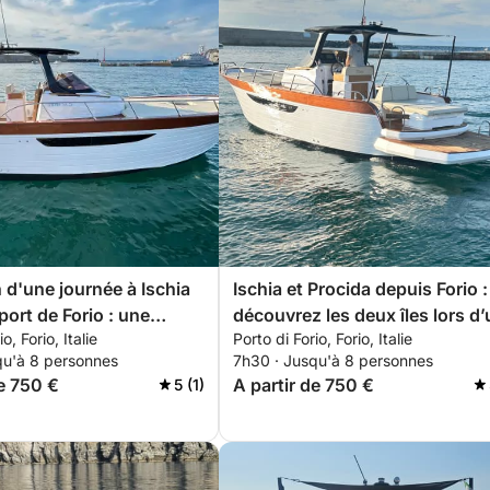
 d'une journée à Ischia
Ischia et Procida depuis Forio :
port de Forio : une
découvrez les deux îles lors d
o, Forio, Italie
Porto di Forio, Forio, Italie
 en bateau autour de
excursion d’une journée.
qu'à 8 personnes
7h30 · Jusqu'à 8 personnes
de 750 €
A partir de 750 €
5 (1)