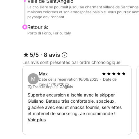
Ville de Sant’Angelo
Ce qui rend cette excursion vraiment exceptionnell
La croisière se poursuit jusqu'au charmant village de Sant'Ange
maisons colorées et son atmosphère paisible. Vous pourrez admir
meilleur d'Ischia sous un angle unique : depuis la
paysage environnant.
traditionnelles, la croisière offre des vues panoram
Retour à:
ignorés des visiteurs. Vous aurez également l'occa
Porto di Forio, Forio, Italy
criques secrètes, accessibles uniquement par bat
Que vous recherchiez la détente ou l'exploration,
5/5
·
8 avis
un équilibre parfait entre relaxation et aventure, 
Les avis sont présentés par ordre chronologique
Max
M
Date de la réservation 16/08/2025 · Date de
l'avis 17/08/2025
Traduit depuis : Anglais
Superbe excursion à Ischia avec le skipper
Giuliano. Bateau très confortable, spacieux,
glacière avec eau et snacks fournis, serviettes
et matériel de snorkeling. Je recommande !
Voir plus