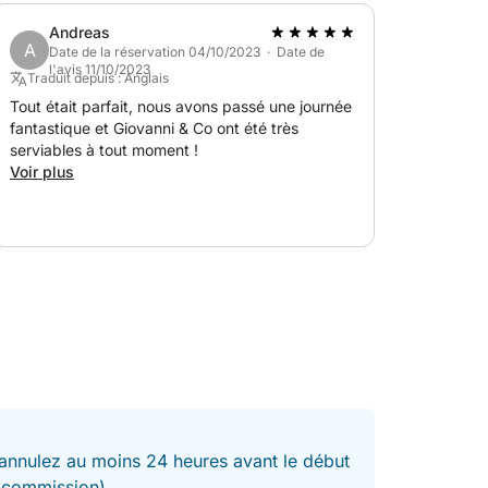
Andreas
A
Date de la réservation 04/10/2023 · Date de
l'avis 11/10/2023
Traduit depuis : Anglais
Tout était parfait, nous avons passé une journée
fantastique et Giovanni & Co ont été très
serviables à tout moment !
Voir plus
nnulez au moins 24 heures avant le début
t commission).