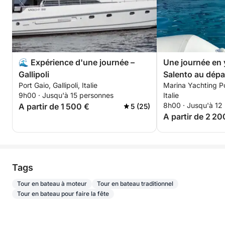
🌊 Expérience d'une journée –
Une journée en 
Gallipoli
Salento au dépar
Port Gaio, Gallipoli, Italie
Marina Yachting Por
Sant'Andrea, apé
9h00 · Jusqu'à 15 personnes
Italie
cristalline.
8h00 · Jusqu'à 12
A partir de 1 500 €
5 (25)
A partir de 2 20
Tags
Tour en bateau à moteur
Tour en bateau traditionnel
Tour en bateau pour faire la fête