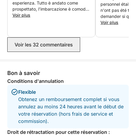
esperienza. Tutto è andato come
personnel était s
N.B. : Les escales et l'itinéraire peuvent varier en
prospettato, l'imbarcazione è comoda
n'ont pas été très
fonction des conditions météorologiques.
e ci ha permesso di stare tutti nella
Voir plus
demander si quelq
zona living. Il pranzo preparato a
boissons. Les ph
Voir plus
bordo è stato ottimo e abbondante.
trompeuses, car 
Consigliato ++++++
grand-chose à ma
était composé de p
Voir les 32 commentaires
bon, mais c'était 
assiette de pâtes
accompagnements
caprese pour acc
déjeuner aurait é
Bon à savoir
exemple. De plus,
Conditions d'annulation
proposé que du ca
et aucune autre b
Flexible
proposée, sauf s
Obtenez un remboursement complet si vous
L'équipement de s
annulez au moins 24 heures avant le début de
des masques, san
votre réservation (hors frais de service et
Nous avons appréc
mais le rapport qu
commission).
deçà de nos atten
Droit de rétractation pour cette réservation :