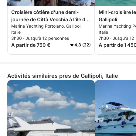
Croisière côtière d'une demi-
Mini-croisière l
journée de Città Vecchia à l'île de
Gallipoli
Marina Yachting Portolano, Gallipoli,
Marina Yachting Por
Sant'Andrea — Apéritif, baignade
Italie
Italie
et voiles panoramiques
3h30 · Jusqu'à 12 personnes
7h30 · Jusqu'à 12
A partir de 750 €
A partir de 1 45
4.8 (32)
Activités similaires près de Gallipoli, Italie