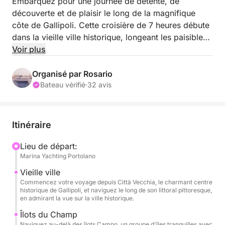
Embarquez pour une journée de détente, de
découverte et de plaisir le long de la magnifique
côte de Gallipoli. Cette croisière de 7 heures débute
dans la vieille ville historique, longeant les paisibles
îlots Campo et se dirigeant vers la pittoresque île de
Voir plus
Sant'Andrea, réputée pour ses eaux cristallines et
son phare imposant.
Organisé par Rosario
Bateau vérifié
·
32 avis
La journée débutera par une baignade
rafraîchissante et un petit-déjeuner de bienvenue
composé d'un café fraîchement préparé à bord et
Itinéraire
d'un délicieux pasticciotto chaud, à déguster avec la
mer en toile de fond. Tandis que le bateau navigue
Lieu de départ:
Marina Yachting Portolano
doucement vers le sud, admirez les vues
panoramiques et découvrez l'histoire locale et la
Vieille ville
beauté naturelle de la région grâce à une visite
Commencez votre voyage depuis Città Vecchia, le charmant centre
historique de Gallipoli, et naviguez le long de son littoral pittoresque,
guidée.
en admirant la vue sur la ville historique.
Îlots du Champ
Le voyage se poursuit vers l'extraordinaire parc
Naviguez au-delà des îlots Campo, un groupe d'îles tranquilles avec