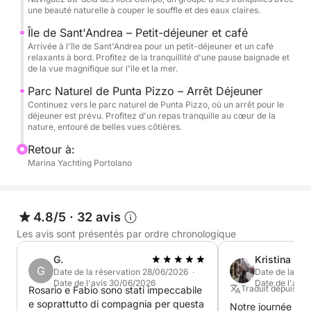
naturel de Punta Pizzo, une zone protégée riche en
une beauté naturelle à couper le souffle et des eaux claires.
vie marine et en beauté côtière sauvage. Vous
Île de Sant'Andrea – Petit-déjeuner et café
profiterez d'une escale prolongée pour vous baigner
Arrivée à l'île de Sant'Andrea pour un petit-déjeuner et un café
dans les eaux cristallines, bronzer et savourer un
relaxants à bord. Profitez de la tranquillité d'une pause baignade et
de la vue magnifique sur l'île et la mer.
délicieux déjeuner à bord aux saveurs locales.
Détendez-vous, ressourcez-vous et savourez
Parc Naturel de Punta Pizzo – Arrêt Déjeuner
Continuez vers le parc naturel de Punta Pizzo, où un arrêt pour le
l'instant, un verre à la main. Notre bateau est
déjeuner est prévu. Profitez d'un repas tranquille au cœur de la
entièrement équipé pour une journée agréable :
nature, entouré de belles vues côtières.
système audio, salle de bain, douche, cuisinière,
Retour à:
cafetière et espaces ombragés pour se détendre.
Marina Yachting Portolano
Que vous soyez ici pour explorer, vous détendre ou
faire la fête, cette croisière offre un mélange parfait
de nature, de saveurs et de tranquillité.
4.8/5
·
32 avis
Les avis sont présentés par ordre chronologique
Embarquez pour une escapade côtière mémorable
et découvrez Gallipoli depuis la mer, où chaque
G.
Kristina
G
détail est pensé pour vous aider à ralentir et à
Date de la réservation 28/06/2026 ·
Date de la ré
Date de l'avis 30/06/2026
Date de l'avi
savourer la beauté de l'instant.
Traduit depuis : A
Rosario e Fabio sono stati impeccabile
e soprattutto di compagnia per questa
Notre journée a ét