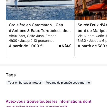
Croisière en Catamaran – Cap
Soirée Feux d'Ar
d’Antibes & Eaux Turquoises de la
bord de Maripo
Vieux port, Golfe Juan, France
Vieux port, Golfe 
Côte d’Azur
offert. Seuleme
4h00 · Jusqu'à 10 personnes
3h30 · Jusqu'à 6 
A partir de 1 000 €
A partir de 580 
5 (43)
Tags
Tour en bateau à moteur
Voyage de plongée sous-marine
Avez-vous trouvé toutes les informations dont