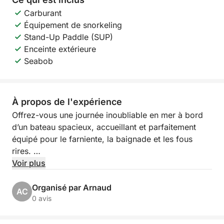
Carburant
Équipement de snorkeling
Stand-Up Paddle (SUP)
Enceinte extérieure
Seabob
À propos de l'expérience
Offrez-vous une journée inoubliable en mer à bord
d’un bateau spacieux, accueillant et parfaitement
équipé pour le farniente, la baignade et les fous
rires.
Voir plus
Au départ du Port Camille Rayon à Golfe Juan,
partez explorer les eaux turquoise de la Côte d’Azur,
Organisé par Arnaud
AC
entre criques cachées, baignades rafraîchissantes et
0 avis
moments de pure détente sous le soleil
méditerranéen.