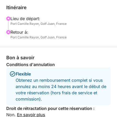
Itinéraire
Le bateau dispose de larges espaces pour bronzer à
l’avant comme à l’arrière, ainsi qu’une cabine
Lieu de départ:
Port Camille Rayon, Golf Juan, France
confortable avec télévision, idéale pour une sieste
bien méritée – pour les enfants comme pour les
Retour à:
adultes.
Port Camille Rayon, Golf Juan, France
À bord, tout est pensé pour le plaisir de chacun :
palmes, masques et tubas pour explorer les fonds
Bon à savoir
marins, trois scooters sous-marins pour des
Conditions d'annulation
sensations uniques, un paddle pour glisser sur l’eau,
Flexible
et même un grand tapis flottant que beaucoup ont
Obtenez un remboursement complet si vous
tenté de faire couler… sans succès !
annulez au moins 24 heures avant le début de
votre réservation (hors frais de service et
Ambiance festive ou moment zen, c’est vous qui
commission).
choisissez le rythme de votre journée. Musique,
apéros, baignades, détente ou jeux en mer – tout est
Droit de rétractation pour cette réservation :
possible. Le bateau offre suffisamment d’espace
Non.
En savoir plus