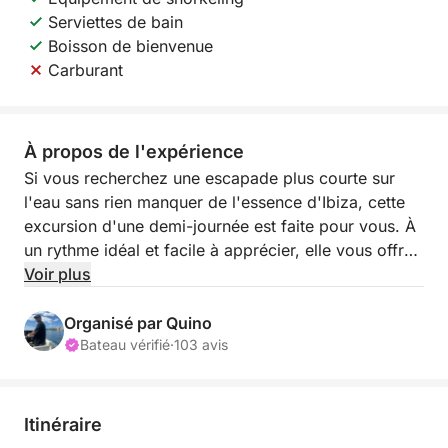
Serviettes de bain
Boisson de bienvenue
Carburant
À propos de l'expérience
Si vous recherchez une escapade plus courte sur
l'eau sans rien manquer de l'essence d'Ibiza, cette
excursion d'une demi-journée est faite pour vous. À
un rythme idéal et facile à apprécier, elle vous offre
l'opportunité de vous éloigner de l'effervescence de
Voir plus
l'île et de vous reconnecter à sa beauté naturelle.
Organisé par Quino
Au départ de Marina Botafoch, vous naviguerez le
Bateau vérifié
·
103 avis
long de la côte ou vers des zones voisines aux eaux
calmes et limpides, parfaites pour la baignade.
L'objectif est de profiter au maximum de ces
Itinéraire
quelques heures, en alternant navigation tranquille et