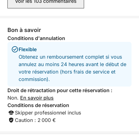
Voir les 103 commentaires
en sécurité et ch
- Apportez votre pique-nique ou profitez d'un
la sortie. L'excursion à Formentera a
confort optimal à bord.
sans aucun doute 
moments forts de
était parfaitement
Bon à savoir
Ce qui rend cette expérience unique, c'est sa
service était irré
simplicité et son attention portée à chaque détail.
Conditions d'annulation
réserverais cette
Tout est prévu pour passer d'excellentes heures en
hésiter et la re
Flexible
mer : boissons, serviettes, conseils avisés sur les
tous ceux qui sou
Obtenez un remboursement complet si vous
journée inoubliable su
lieux à découvrir… Une façon simple et agréable de
annulez au moins 24 heures avant le début de
pour cette mervei
profiter d'Ibiza depuis la mer.
votre réservation (hors frais de service et
commission).
Droit de rétractation pour cette réservation :
Non.
En savoir plus
Conditions de réservation
Skipper professionnel inclus
Caution : 2 000 €