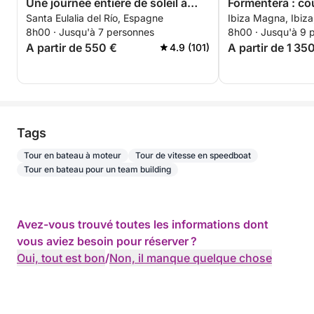
Une journée entière de soleil à
Formentera : cou
Santa Eulalia del Río, Espagne
Ibiza Magna, Ibiz
bord d'un bateau à moteur.
Location premi
8h00 · Jusqu'à 7 personnes
8h00 · Jusqu'à 9 
personnes avec 
A partir de 550 €
A partir de 1 35
4.9 (101)
Tags
Tour en bateau à moteur
Tour de vitesse en speedboat
Tour en bateau pour un team building
Avez-vous trouvé toutes les informations dont
vous aviez besoin pour réserver ?
Oui, tout est bon
/
Non, il manque quelque chose