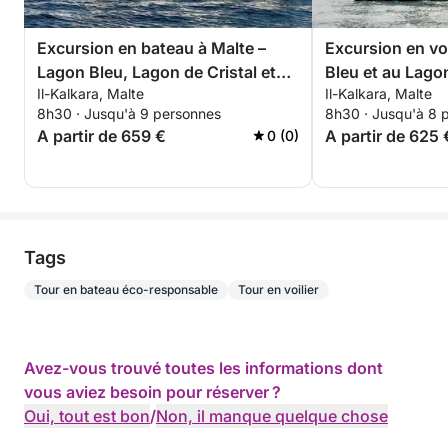
Excursion en bateau à Malte –
Excursion en vo
Lagon Bleu, Lagon de Cristal et
Bleu et au Lagon
Il-Kalkara, Malte
Il-Kalkara, Malte
Îles Saint-Paul
Journée complè
8h30 · Jusqu'à 9 personnes
8h30 · Jusqu'à 8 
A partir de 659 €
A partir de 625 
0 (0)
Tags
Tour en bateau éco-responsable
Tour en voilier
Avez-vous trouvé toutes les informations dont
vous aviez besoin pour réserver ?
Oui, tout est bon
/
Non, il manque quelque chose