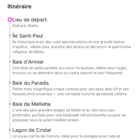
eaux paisibles, puis vers la célèbre baie de Mellieħa,
Itinéraire
réputée pour ses plages de sable fin et sa beauté
pittoresque.
Lieu de départ:
Kalkara, Malta
En poursuivant notre navigation, nous naviguerons
Île Saint-Paul
vers Crystal Lagoon, un lieu paisible aux eaux
Île historique avec des vues spectaculaires et une grande statue
d'apôtre ; idéale pour prendre des photos et découvrir le patrimoine
turquoise époustouflantes, parfait pour prendre de
religieux de Malte.
superbes photos. Enfin, nous visiterons
Baie d'Armier
l'emblématique Blue Lagoon, réputé pour ses eaux
Une baie de sable paisible aux eaux turquoises, idéale pour nager,
d'un bleu éclatant, où vous pourrez nager, faire de
bronzer ou se détendre dans un cadre naturel et peu fréquenté.
la plongée avec tuba ou simplement vous détendre
Baie du Paradis
au paradis.
Petite mais magnifique crique connue pour ses eaux bleu vif et ses
falaises environnantes — une véritable tranche de beauté côtière.
Tout au long de l'excursion, vous aurez l'occasion
Baie de Mellieha
de vous détendre et de profiter du cadre magnifique
L'une des plus grandes plages de Malte avec des eaux peu
profondes, parfaite pour une baignade rafraîchissante ou pour se
tout en sirotant des boissons rafraîchissantes et en
prélasser sous le soleil méditerranéen.
profitant du soleil méditerranéen. Notre équipage
Lagon de Cristal
expérimenté vous assurera une journée agréable et
Un joyau caché de Comino, idéal pour la plongée avec tuba et
mémorable sur l'eau.