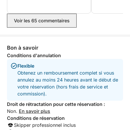
enjoyed lots of s
this in the magical blue waters. There
was plenty of spa
Voir les 65 commentaires
the shade of the 
front of the boat 
The fridge was per
drinks and sandw
brought with us f
Bon à savoir
memorable day- w
Conditions d'annulation
recommend!
Flexible
Obtenez un remboursement complet si vous
annulez au moins 24 heures avant le début de
votre réservation (hors frais de service et
commission).
Droit de rétractation pour cette réservation :
Non.
En savoir plus
Conditions de réservation
Skipper professionnel inclus