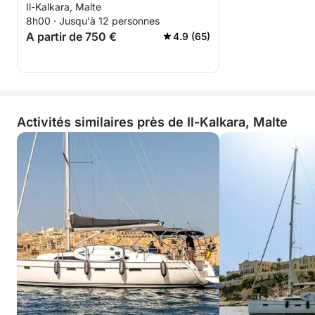
Il-Kalkara, Malte
par la mer
8h00 · Jusqu'à 12 personnes
A partir de 750 €
4.9 (65)
Activités similaires près de Il-Kalkara, Malte