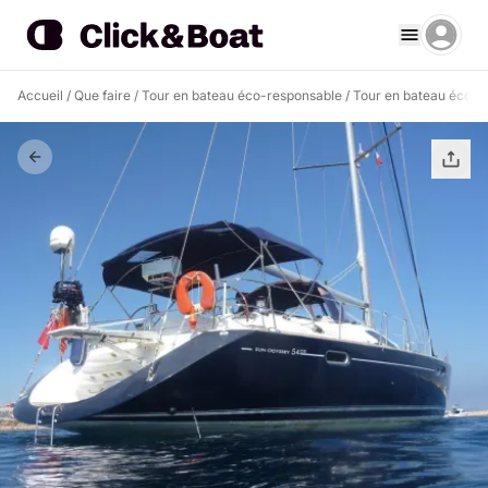
Accueil
/
Que faire
/
Tour en bateau éco-responsable
/
Tour en bateau éco-r