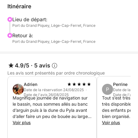
offre un spectacle naturel fascinant. Ce site protégé
Itinéraire
est aussi un lieu privilégié pour observer la faune
locale et profiter d’une atmosphère paisible au cœur
Lieu de départ:
Port du Grand Piquey, Lège-Cap-Ferret, France
de la nature.
Retour à:
Votre parcours inclut également le passage devant
Port du Grand Piquey, Lège-Cap-Ferret, France
les fameuses cabanes tchanquées, symboles
historiques du littoral, avant de longer la presqu’île
du Cap Ferret. Cette portion du voyage permet
4.9/5
·
5 avis
d’admirer des panoramas variés, entre plages
Les avis sont présentés par ordre chronologique
sauvages, villages ostréicoles et pinèdes bordant
Adrien
Perrine
l’océan.
P
Date de la réservation 24/08/2025 ·
Date de la ré
Date de l'avis 26/08/2025
Date de l'avi
Magnifique journée de navigation sur
Tout s’est très bi
Cette sortie en mer est idéale pour ceux qui
le bassin, nous sommes allés au banc
très disponible , 
souhaitent combiner découverte, détente et
d’arguin puis à la dune du Pyla avant
des enfants petits
immersion dans l’un des plus beaux environnements
d’aller faire un peu de bouée au large
bien organisé. J
maritimes de la côte atlantique.
de l’île aux oiseaux. Le bateau était
Voir plus
services d’Adrien
Voir plus
nickel et Adrien et son équipe ont été
super dispos, réactifs et aidants. Je les