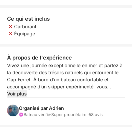
Ce qui est inclus
Carburant
Équipage
À propos de l'expérience
Vivez une journée exceptionnelle en mer et partez à
la découverte des trésors naturels qui entourent le
Cap Ferret. À bord d’un bateau confortable et
accompagné d’un skipper expérimenté, vous
explorerez certains des lieux les plus emblématiques
Voir plus
de cette région réputée pour sa beauté et son
authenticité.
Organisé par Adrien
Bateau vérifié
·
Super propriétaire ·
58 avis
La navigation vous conduit vers le Banc d’Arguin,
vaste banc de sable aux paysages changeants qui