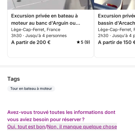
Excursion privée en bateau à
Excursion privée
moteur au banc d'Arguin ou
bassin d'Arcacho
Lège-Cap-Ferret, France
Lège-Cap-Ferret, 
similaire.
aux oiseaux, pr
3h30 · Jusqu'à 4 personnes
2h30 · Jusqu'à 4 
Ferret)
A partir de 200 €
A partir de 150 
5 (9)
Tags
Tour en bateau à moteur
Avez-vous trouvé toutes les informations dont
vous aviez besoin pour réserver ?
Oui, tout est bon
/
Non, il manque quelque chose