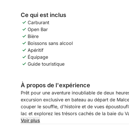
Ce qui est inclus
Carburant
Open Bar
Bière
Boissons sans alcool
Apéritif
Équipage
Guide touristique
À propos de l'expérience
Prêt pour une aventure inoubliable de deux heures
excursion exclusive en bateau au départ de Malce
couper le souffle, d'histoire et de vues époustoufl
lac et explorez les trésors cachés de la baie du V
brescienne et passez devant des sites emblémat
Voir plus
et la James Bond Street. Laissez-vous captiver par