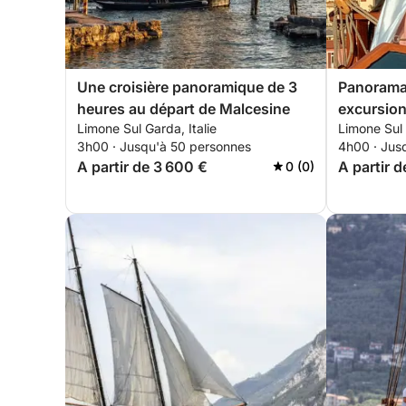
Une croisière panoramique de 3
Panorama 
heures au départ de Malcesine
excursio
Limone Sul Garda, Italie
Limone Sul 
de 4 heur
3h00 · Jusqu'à 50 personnes
4h00 · Jus
A partir de 3 600 €
A partir 
0 (0)