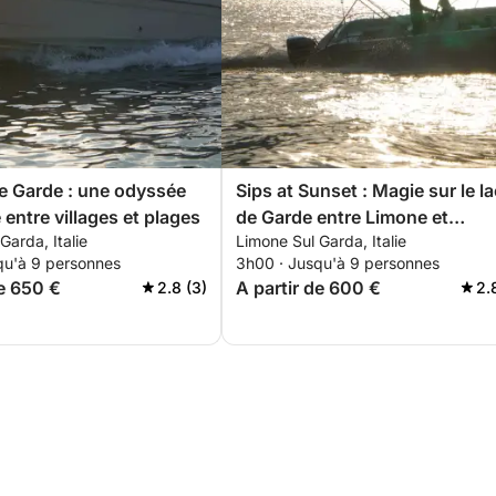
e Garde : une odyssée
Sips at Sunset : Magie sur le la
 entre villages et plages
de Garde entre Limone et
Garda, Italie
Limone Sul Garda, Italie
Malcesine
qu'à 9 personnes
3h00 · Jusqu'à 9 personnes
de 650 €
A partir de 600 €
2.8 (3)
2.