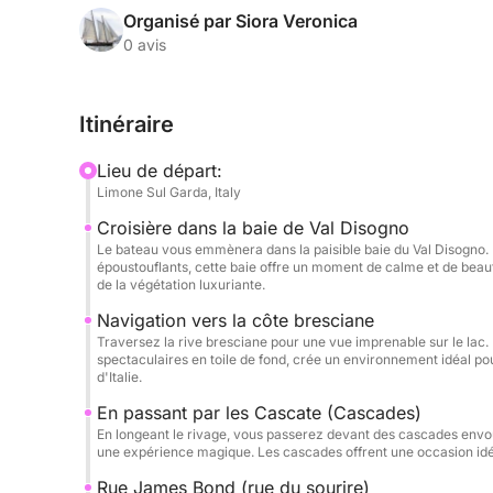
offerte uniquement depuis l'eau.
Organisé par Siora Veronica
0 avis
Votre voyage commence dans la charmante ville 
de votre bateau élégant et confortable. Nous mett
Itinéraire
de la paisible baie du Val Disogno, un lieu paisib
séance photo. Le voyage se poursuit en direction 
Lieu de départ:
panoramiques à couper le souffle. En passant dev
Limone Sul Garda, Italy
Bond, lieu de tournage des films 007, vous profi
Croisière dans la baie de Val Disogno
luxuriantes et les paysages spectaculaires.
Le bateau vous emmènera dans la paisible baie du Val Disogno.
époustouflants, cette baie offre un moment de calme et de beauté
Ce qui distingue vraiment cette excursion, c'est n
de la végétation luxuriante.
bateau confortable et élégant, à la planification 
Navigation vers la côte bresciane
guides expérimentés qui vous livrent des informat
Traversez la rive bresciane pour une vue imprenable sur le lac
spectaculaires en toile de fond, crée un environnement idéal pou
nous vous offrons une expérience personnalisée e
d'Italie.
excursions, nous veillons à ce que chaque instant 
En passant par les Cascate (Cascades)
pittoresques et préservées du lac. Avec des rafra
En longeant le rivage, vous passerez devant des cascades envoûta
temps pour admirer la beauté environnante, cette e
une expérience magique. Les cascades offrent une occasion idé
palpitante. Créez des souvenirs, prenez des photo
Rue James Bond (rue du sourire)