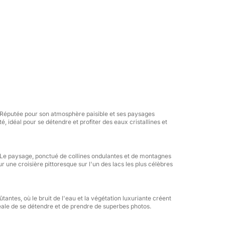
de Malcesine, où vous embarquerez à bord
rons d'abord le cap vers le sud, en direction
le et magnifique, idéal pour une première
de la rive brescienne du lac, offrant des vues
ant les magnifiques cascades et la rue James
terez d'une vue imprenable sur les montagnes
 Réputée pour son atmosphère paisible et ses paysages
, idéal pour se détendre et profiter des eaux cristallines et
otre souci du détail. Que ce soit grâce à notre
minutieuse des arrêts pittoresques ou à nos
ions fascinantes tout au long du parcours,
. Le paysage, ponctué de collines ondulantes et de montagnes
r une croisière pittoresque sur l'un des lacs les plus célèbres
t de grande qualité. Contrairement à d'autres
soit consacré à admirer les parties les plus
îchissements, des collations et beaucoup de
ntes, où le bruit de l'eau et la végétation luxuriante créent
xpérience est à la fois relaxante et
ale de se détendre et de prendre de superbes photos.
s et vivez un moment inoubliable sur le lac