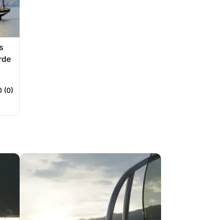
s
rde
0 (0)