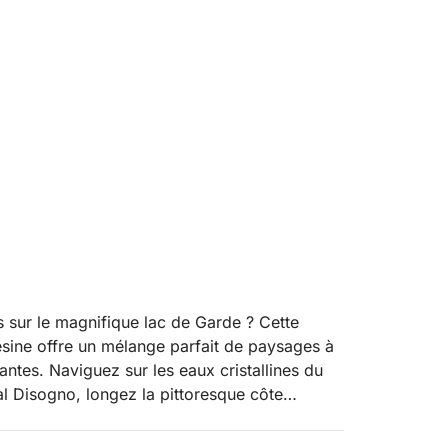
 sur le magnifique lac de Garde ? Cette
sine offre un mélange parfait de paysages à
antes. Naviguez sur les eaux cristallines du
al Disogno, longez la pittoresque côte
iques comme les impressionnantes cascades
 la beauté naturelle et la perspective unique