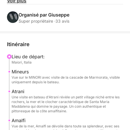
côte amalfitaine et profitez de la mer à votre rythme
Voir plus
à bord de l'Allegra 21. Cette excursion est conçue
pour ceux qui souhaitent explorer la côte dans son
Organisé par Giuseppe
intégralité, en combinant navigation panoramique,
Super propriétaire ·
33 avis
baignades rafraîchissantes et moments de pure
détente.
Itinéraire
Au cours de la journée, vous naviguerez le long de
l'une des côtes les plus emblématiques de la
Lieu de départ:
Maiori, Italia
Méditerranée, admirant Amalfi, Praiano et Positano
depuis la mer, avec leurs falaises abruptes et leurs
Mineurs
couleurs uniques. Des arrêts baignade vous
Vue sur le MINORI avec visite de la cascade de Marmorata, visible
uniquement depuis le bateau.
permettront de vous baigner dans des eaux
cristallines et de profiter de la mer loin de la foule,
Atrani
Une visite en bateau d'Atrani révèle un petit village niché entre les
tandis qu'à bord, vous pourrez vous détendre sur
rochers, la mer et le clocher caractéristique de Santa Maria
les confortables ponts et à l'ombre du taud pendant
Maddalena qui domine le paysage. Un coin authentique et
pittoresque de la côte amalfitaine.
les heures les plus chaudes de la journée.
Amalfi
Le bateau offre tout le confort nécessaire pour une
Vue de la mer, Amalfi se dévoile dans toute sa splendeur, avec ses