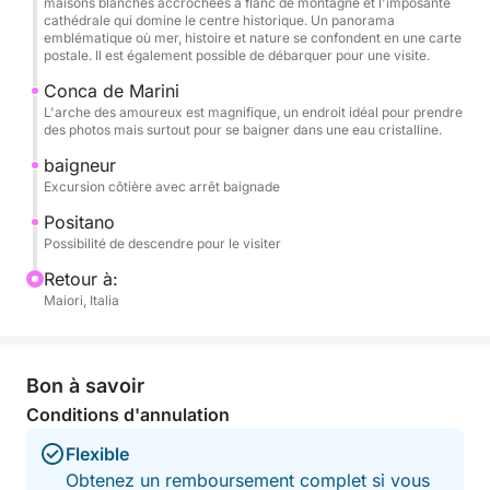
maisons blanches accrochées à flanc de montagne et l'imposante
journée parfaite : un grand pont soleil, une douche
cathédrale qui domine le centre historique. Un panorama
d'eau douce, une chaîne stéréo Bluetooth, des ports
emblématique où mer, histoire et nature se confondent en une carte
postale. Il est également possible de débarquer pour une visite.
USB, une échelle de bain et un réfrigérateur. Ce
bateau peut accueillir jusqu'à 6 personnes, idéal
Conca de Marini
L'arche des amoureux est magnifique, un endroit idéal pour prendre
pour les familles et les groupes d'amis.
des photos mais surtout pour se baigner dans une eau cristalline.
baigneur
Le prix comprend le bateau, le carburant, le skipper,
Excursion côtière avec arrêt baignade
les boissons à bord et les serviettes de plage. Vous
pourrez ainsi vous concentrer pleinement sur le
Positano
Possibilité de descendre pour le visiter
plaisir de la mer et des paysages.
Retour à:
Cette expérience est idéale pour découvrir la côte
Maiori, Italia
amalfitaine depuis la mer de manière authentique,
détendue et inoubliable, et créer des souvenirs
précieux avec vos proches.
Bon à savoir
Conditions d'annulation
Carburant inclus.
Flexible
Obtenez un remboursement complet si vous
N'hésitez pas à me contacter via Click&Boat pour