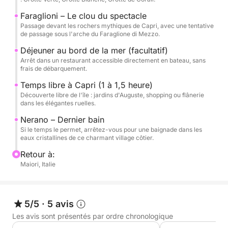
immenses pics rocheux surgissant des flots,
Faraglioni – Le clou du spectacle
symbole de Capri et lieu idéal pour immortaliser
Passage devant les rochers mythiques de Capri, avec une tentative
votre voyage.
de passage sous l'arche du Faraglione di Mezzo.
Déjeuner au bord de la mer (facultatif)
À l'heure du déjeuner, afin d'éviter les frais de
Arrêt dans un restaurant accessible directement en bateau, sans
débarquement à Marina Grande, nous vous
frais de débarquement.
recommandons de réserver dans un restaurant
Temps libre à Capri (1 à 1,5 heure)
accessible directement par bateau. Après ce
Découverte libre de l'île : jardins d'Auguste, shopping ou flânerie
moment gourmand, vous disposerez d'une heure à
dans les élégantes ruelles.
une heure et demie de temps libre sur l'île pour
Nerano – Dernier bain
flâner, faire du shopping ou explorer les élégantes
Si le temps le permet, arrêtez-vous pour une baignade dans les
eaux cristallines de ce charmant village côtier.
ruelles de Capri.
Retour à:
Au retour, si le temps le permet, le skipper fera un
Maiori, Italie
détour par Nerano, un petit village côtier aux eaux
exceptionnellement claires, idéales pour une
dernière baignade rafraîchissante.
5/5
·
5 avis
Les avis sont présentés par ordre chronologique
Tout au long de la journée, vous profiterez d'un