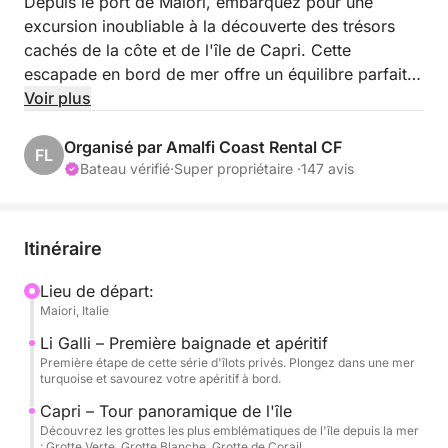
Depuis le port de Maiori, embarquez pour une
excursion inoubliable à la découverte des trésors
cachés de la côte et de l'île de Capri. Cette
escapade en bord de mer offre un équilibre parfait
entre détente, exploration de la nature et touches de
Voir plus
luxe à l'italienne.
Organisé par Amalfi Coast Rental CF
FL
Dès le départ, cap sur Li Galli, un archipel privé et
Bateau vérifié
·
Super propriétaire ·
147 avis
mystérieux imprégné de légendes ancestrales. C'est
dans ce cadre enchanteur que vous savourerez
votre premier apéritif à bord et profiterez d'une
Itinéraire
baignade dans des eaux cristallines, loin de la foule.
Lieu de départ:
Maiori, Italie
Le voyage se poursuit vers Capri, l'île emblématique
de la Méditerranée. Le long de la côte, votre skipper
Li Galli – Première baignade et apéritif
vous fera découvrir ses grottes marines les plus
Première étape de cette série d'îlots privés. Plongez dans une mer
turquoise et savourez votre apéritif à bord.
célèbres : la Grotte Blanche et la Grotte de Corail,
véritables merveilles sculptées par le temps. Vous
Capri – Tour panoramique de l'île
Découvrez les grottes les plus emblématiques de l'île depuis la mer
approcherez ensuite des majestueux Faraglioni, ces
: Grotte Verte, Grotte Blanche, Grotte de Corail.