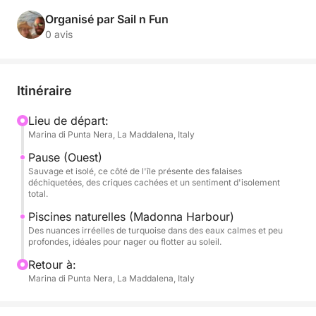
préservée de Spargi aux eaux cristallines des
piscines naturelles de Porto della Madonna, cette
Organisé par Sail n Fun
excursion vous plongera dans les décors les plus
0 avis
oniriques de l'archipel.
Au départ de Marina di Punta Nera, nous mettrons le
Itinéraire
cap sur Spargi (ouest), où vous découvrirez des
criques cachées, des falaises escarpées et une
Lieu de départ:
Marina di Punta Nera, La Maddalena, Italy
nature sauvage à l'état pur. La côte semble presque
préhistorique, avec ses formations granitiques et ses
Pause (Ouest)
eaux d'un vert profond. De là, nous naviguerons
Sauvage et isolé, ce côté de l'île présente des falaises
déchiquetées, des criques cachées et un sentiment d'isolement
vers les piscines naturelles magiques, une formation
total.
semblable à un lagon nichée entre Budelli, Razzoli et
Piscines naturelles (Madonna Harbour)
Santa Maria. Ces eaux peu profondes et scintillantes
Des nuances irréelles de turquoise dans des eaux calmes et peu
sont si claires et bleues qu'elles semblent à peine
profondes, idéales pour nager ou flotter au soleil.
réelles : parfaites pour flotter, faire de la plongée
Retour à:
avec tuba ou simplement admirer la beauté depuis le
Marina di Punta Nera, La Maddalena, Italy
pont.