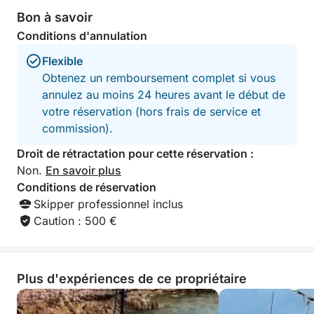
Ce qui distingue ce voyage, c'est le bateau lui-
Bon à savoir
même : l'Iroquois MKII est léger, maniable et conçu
Conditions d'annulation
pour naviguer d'île en île en toute simplicité. Son
faible tirant d'eau vous permet de mouiller près du
Flexible
rivage, tandis que son aménagement ouvert offre à
Obtenez un remboursement complet si vous
chaque passager un espace pour se détendre et
annulez au moins 24 heures avant le début de
profiter du paysage. Cette excursion est conçue
votre réservation (hors frais de service et
pour l'intimité et l'authenticité : pas de foule, pas
commission).
d'horaires chargés, juste le vent, le soleil et le luxe
Droit de rétractation pour cette réservation :
du temps dans l'un des coins les plus exclusifs de la
Non.
En savoir plus
Méditerranée.
Conditions de réservation
Skipper professionnel inclus
Caution : 500 €
Plus d'expériences de ce propriétaire