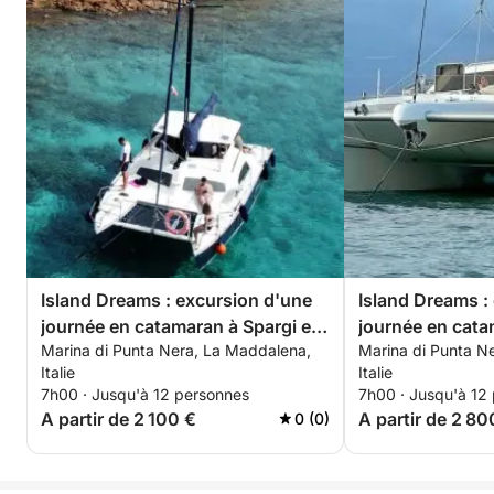
Island Dreams : excursion d'une
Island Dreams :
journée en catamaran à Spargi et
journée en cata
Marina di Punta Nera, La Maddalena,
Marina di Punta N
Budelli
Budelli
Italie
Italie
7h00 · Jusqu'à 12 personnes
7h00 · Jusqu'à 12
A partir de 2 100 €
A partir de 2 80
0 (0)