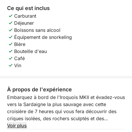
Ce qui est inclus
Carburant
Déjeuner
Boissons sans alcool
Équipement de snorkeling
Bière
Bouteille d'eau
Café
Vin
À propos de l'expérience
Embarquez à bord de l'Iroquois MKII et évadez-vous
vers la Sardaigne la plus sauvage avec cette
croisière de 7 heures qui vous fera découvrir des
criques isolées, des rochers sculptés et des
paysages marins surréalistes. De la côte ouest
Voir plus