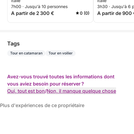
Italie
Italie
du Bertram 33
7h00 · Jusqu'à 10 personnes
3h30 · Jusqu'à 6 
A partir de 2 300 €
A partir de 900
0 (0)
Tags
Tour en catamaran
Tour en voilier
Avez-vous trouvé toutes les informations dont
vous aviez besoin pour réserver ?
Oui, tout est bon
/
Non, il manque quelque chose
Plus d'expériences de ce propriétaire