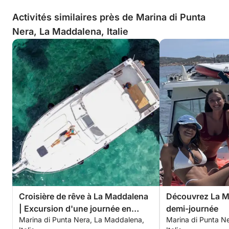
Activités similaires près de Marina di Punta
Nera, La Maddalena, Italie
Croisière de rêve à La Maddalena
Découvrez La M
| Excursion d'une journée en
demi-journée
Marina di Punta Nera, La Maddalena,
Marina di Punta N
yacht au départ de Palau à bord