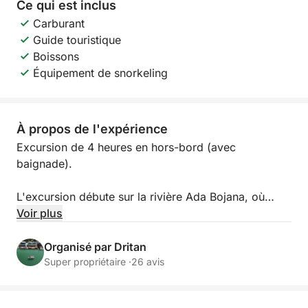
Ce qui est inclus
Carburant
Guide touristique
Boissons
Équipement de snorkeling
À propos de l'expérience
Excursion de 4 heures en hors-bord (avec
baignade).
L'excursion débute sur la rivière Ada Bojana, où
nous longeons les maisons et restaurants riverains.
Voir plus
En chemin, vous apercevrez la maison de la
chanteuse Rita Ora, située sur les rives de l'eau. Sur
Organisé par Dritan
la rive opposée, où le paysage est plus naturel et
Super propriétaire ·
26 avis
préservé, il est souvent possible d'observer
différentes espèces d'oiseaux qui peuplent ce