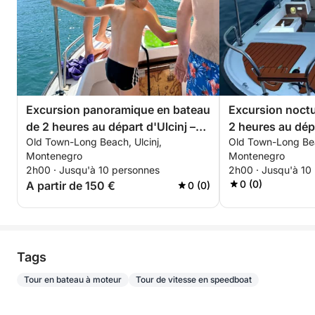
Excursion panoramique en bateau
Excursion noctu
de 2 heures au départ d'Ulcinj –
2 heures au dépa
Old Town-Long Beach, Ulcinj,
Old Town-Long Bea
Découvrez les trésors cachés de
Découvrez l'Adr
Montenegro
Montenegro
l'Adriatique
étoiles
2h00 · Jusqu'à 10 personnes
2h00 · Jusqu'à 10
0 (0)
A partir de 150 €
0 (0)
Tags
Tour en bateau à moteur
Tour de vitesse en speedboat