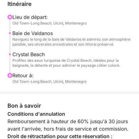
paisible habitat. Nous mettons ensuite le cap sur la
Itinéraire
mer, d'où vous pourrez admirer une vue imprenable
sur toute la côte d'Ulcinj, notamment la Longue
Lieu de départ:
Old Town-Long Beach, Ulcinj, Montenegro
Plage.
Baie de Valdanos
L'excursion se poursuit le long des rochers de l'île
Naviguez le long de la baie de Valdanos et admirez son atmosphère
paisible, ses oliveraies ancestrales et son littoral préservé.
de Djerane, en direction d'Ulcinj. Vous pourrez y
admirer la vieille ville et les célèbres oliveraies
Crystal Beach
Profitez des eaux turquoise de Crystal Beach, idéales pour la
d'Ulcinj depuis la mer. Nous passerons également
baignade, la détente et pour admirer le paysage côtier coloré.
devant les plages de Valdanos et de Cristal,
Retour à:
réputées pour leurs eaux cristallines, où se trouve la
Old Town-Long Beach, Ulcinj, Montenegro
maison de Roman Abramovich.
Une expérience unique pour découvrir le littoral
Bon à savoir
exceptionnel, les plages et les sites emblématiques
des environs d'Ulcinj.
Conditions d'annulation
Remboursement à hauteur de 60% jusqu'à 30 jours
Tout au long de l'excursion, vous serez accompagné
avant l'arrivée, hors frais de service et commission.
d'un skipper local expérimenté, parlant albanais,
Droit de rétractation pour cette réservation :