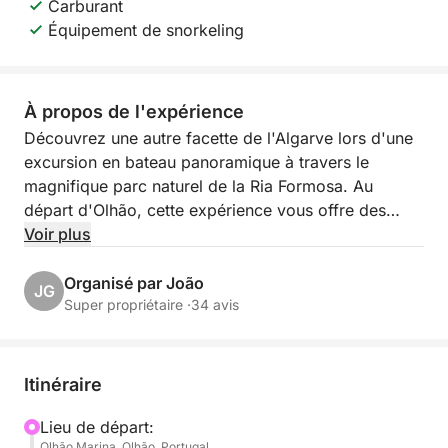
Carburant
Équipement de snorkeling
À propos de l'expérience
Découvrez une autre facette de l'Algarve lors d'une
excursion en bateau panoramique à travers le
magnifique parc naturel de la Ria Formosa. Au
départ d'Olhão, cette expérience vous offre des
heures inoubliables au cœur d'eaux paisibles, d'îles
Voir plus
sauvages et du charme intemporel des villages de
pêcheurs traditionnels.
Organisé par João
JG
Super propriétaire ·
34 avis
Plutôt que de suivre un itinéraire fixe, chaque
excursion est unique. Les escales peuvent varier
d'un jour à l'autre, ce qui rend chaque sortie unique,
Itinéraire
et c'est précisément ce qui la rend si spéciale. Nous
aimons la spontanéité, en nous adaptant à la météo,
Lieu de départ:
Olhão Marina, Olhão, Portugal