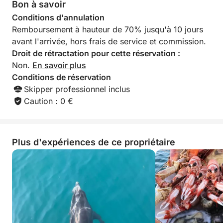
Bon à savoir
Prêt à explorer ? Rejoignez-nous et naviguez vers un
Conditions d'annulation
souvenir inoubliable.
Remboursement à hauteur de 70% jusqu'à 10 jours
avant l'arrivée, hors frais de service et commission.
Droit de rétractation pour cette réservation :
Non.
En savoir plus
Conditions de réservation
Skipper professionnel inclus
Caution : 0 €
Plus d'expériences de ce propriétaire