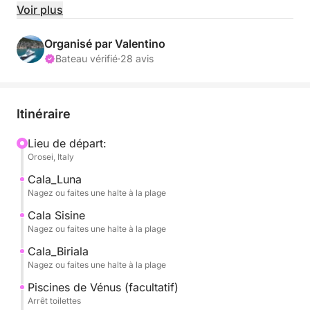
privées et exclusives à la journée.
Voir plus
Nous avons choisi de proposer uniquement des
Organisé par Valentino
excursions exclusives afin que vous puissiez profiter
Bateau vérifié
·
28 avis
pleinement des espaces à bord et les partager
uniquement avec les autres passagers. Attention : 6
passagers maximum.
Itinéraire
Départ de l'embarcadère de Marina di Orosei à
Lieu de départ:
Orosei, Italy
10h00, retour à 18h00, ou sur demande de 13h00 au
coucher du soleil.
Cala_Luna
Nagez ou faites une halte à la plage
Il est possible de faire une escale à Cala Gonone
Cala Sisine
pour l'embarquement et le débarquement.
Nagez ou faites une halte à la plage
Cala_Biriala
Vous découvrirez les joyaux du golfe d'Orosei,
Nagez ou faites une halte à la plage
notamment :
Piscines de Vénus (facultatif)
Arrêt toilettes
CALA LUNA, célèbre pour ses grottes surplombant