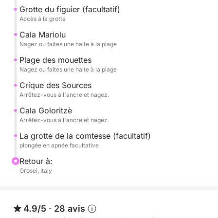
Grotte du figuier (facultatif)
la plage.
Accès à la grotte
CALA MARIOLU, réputée pour la couleur de ses eaux
Cala Mariolu
Nagez ou faites une halte à la plage
et sa plage de sable blanc.
Plage des mouettes
CALA GOLORITZÈ, joyau incontesté du golfe, élue
Nagez ou faites une halte à la plage
Meilleure Plage du Monde 2025.
Crique des Sources
Arrêtez-vous à l'ancre et nagez.
CALA BIRIALA, une crique intime et pittoresque.
Cala Goloritzè
Arrêtez-vous à l'ancre et nagez.
CALA DELLE SORGENTI, avec ses eaux turquoise et
La grotte de la comtesse (facultatif)
sa plage de galets de marbre sphériques, idéale
plongée en apnée facultative
pour les amoureux.
Retour à:
Orosei, Italy
Et aussi, les Piscines de Vénus, Cala Sisine, Cala Ziu
Santoru,
4.9/5
·
28 avis
GROTTA DEL FICO (accessible à pied, en option)