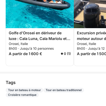
Tous les plats seront servis dans la vaisselle en
céramique à bord.
Les équipements à bord sont variés : grand parasol,
chaise longue en teck avec échelle, table à manger,
Golfe d'Orosei en dériveur de
Excursion privé
bain de soleil à l'arrière, réfrigérateur, douche,
luxe : Cala Luna, Cala Mariolu et
moteur autour d
lavabo, double poste de pilotage, couchettes en
Orosei, Italie
Orosei, Italie
les plus belles criques
skipper
cabine, toilettes chimiques et annexe motorisée.
8h00 · Jusqu'à 10 personnes
8h00 · Jusqu'à 12
A partir de 1 600 €
A partir de 1 50
0 (1)
Veuillez noter que l'itinéraire peut varier en fonction
de la disponibilité des plages et des conditions
météorologiques, l'accès à certaines plages étant
restreint et payant. À certaines périodes, la
réservation peut être nécessaire pour accéder à
Tags
certaines plages du golfe, et certains sites, comme
Cala Mariolu, peuvent être temporairement
Tour en bateau à moteur
Tour en bateau traditionnel
Croisière romantique
indisponibles.