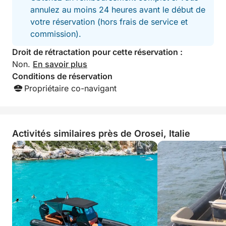
Charcuterie fraîche
annulez au moins 24 heures avant le début de
Fruits frais
votre réservation (hors frais de service et
Boissons sans alcool
commission).
Droit de rétractation pour cette réservation :
Ou
Non.
En savoir plus
Conditions de réservation
PÂTES FRAÎCHES D'ÉTÉ
Propriétaire co-navigant
Pâtes courtes servies à température ambiante,
arrosées d'huile d'olive extra vierge, de tomates
cerises, d'olives noires, de mozzarella, de maïs et
Activités similaires près de Orosei, Italie
de basilic
Eau et boissons sans alcool
Grâce à notre partenariat avec un restaurant local,
nous proposons un service complémentaire
comprenant des huîtres, du thon mijoté et bien plus
encore.