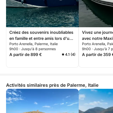
Nous proposons des transferts depuis et vers le port
pour un maximum de 8 personnes dans un rayon de
5 km.
⚓ Location de skipper :
Créez des souvenirs inoubliables
Vivez une journ
Sublimez votre expérience nautique en louant les
en famille et entre amis lors d'une
avec notre Maxi
services d'un skipper professionnel. Détendez-vous
Porto Arenella, Palerme, Italie
Porto Arenella, Pal
journée mémorable à bord de
équipé de tout 
9h00 · Jusqu'à 8 personnes
9h00 · Jusqu'à 7 
et profitez pleinement de votre temps sur l'eau en
notre Prinz 33 Open !
besoin pour une
A partir de 899 €
A partir de 359 
4.1 (4)
toute sérénité.
sur le bateau !
⏳ Formules de location :
✔ Journée complète
Activités similaires près de Palerme, Italie
✔ Demi-journée (matin ou après-midi)
⛽ Carburant :
Nos clients dépensent généralement entre 20 et 50