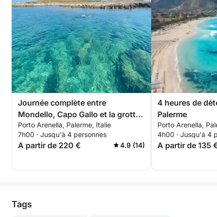
euros en essence. Une station-service est à votre
disposition dans la marina.
Réservez dès maintenant et vivez une journée
inoubliable sur l'eau à bord de notre semi-rigide
Almarine 5.85 MaxiRib noir, équipé de tout le
nécessaire pour une navigation parfaite ! 🌊
Journée complète entre
4 heures de déte
Mondello, Capo Gallo et la grotte
Palerme
Porto Arenella, Palerme, Italie
Porto Arenella, Pal
à pétrole
7h00 · Jusqu'à 4 personnes
4h00 · Jusqu'à 4 
A partir de 220 €
A partir de 135 
4.9 (14)
Tags