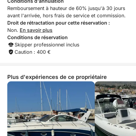
Conditions d'annulation
🚤 Croisière côtière : Profitez d’une excursion
Remboursement à hauteur de 60% jusqu'à 30 jours
relaxante le long des magnifiques paysages de la
avant l'arrivée, hors frais de service et commission.
côte palermitaine, avec des arrêts sur les plages.
Droit de rétractation pour cette réservation :
Non.
En savoir plus
🤿 Plongée avec tuba et baignade : Explorez la
Conditions de réservation
faune et la flore marines exceptionnelles de Capo
Skipper professionnel inclus
Gallo.
Caution : 400 €
🏖️ Excursion d’une journée à la plage de Mondello :
Prenez un bain de soleil et déjeunez en bord de mer.
Plus d'expériences de ce propriétaire
☕ Gourmandises offertes à bord :
Dégustez des croissants et un café offerts à bord
pendant votre excursion ! 🍩☕
🚗 Service de transfert :