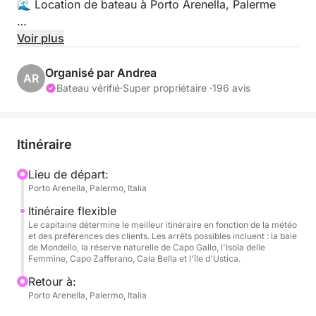
🌊 Location de bateau à Porto Arenella, Palerme
📍 Adresse :
Voir plus
Porto Arenella - Molo Foraneo Scalo Nuovo, Piazza
Organisé par Andrea
AR
Tonnara, Palerme 90142
Bateau vérifié
·
Super propriétaire ·
196 avis
👥 Capacité maximale : 8 personnes
Itinéraire
🛠️ Équipements :
Lieu de départ:
Porto Arenella, Palermo, Italia
• Bluetooth pour la musique et les communications
Itinéraire flexible
• Sièges confortables
Le capitaine détermine le meilleur itinéraire en fonction de la météo
et des préférences des clients. Les arrêts possibles incluent : la baie
de Mondello, la réserve naturelle de Capo Gallo, l'Isola delle
• Taud de soleil
Femmine, Capo Zafferano, Cala Bella et l'île d'Ustica.
Retour à:
• Échelle de bain
Porto Arenella, Palermo, Italia