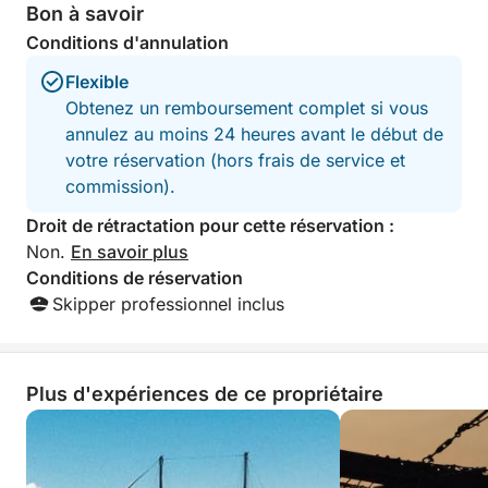
Bon à savoir
Conditions d'annulation
Avec une seule escale baignade paisible et un
itinéraire tranquille le long du littoral le plus
Flexible
pittoresque de Chypre, cette croisière de 4 heures
Obtenez un remboursement complet si vous
est idéale pour ceux qui souhaitent profiter de la mer
annulez au moins 24 heures avant le début de
sans s'engager sur une journée entière. C'est une
votre réservation (hors frais de service et
façon pittoresque, relaxante et aérée de découvrir la
commission).
magie côtière de Paphos.
Droit de rétractation pour cette réservation :
Non.
En savoir plus
Conditions de réservation
Skipper professionnel inclus
Plus d'expériences de ce propriétaire