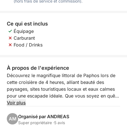
(hors frais de service et commission).
Ce qui est inclus
Équipage
Carburant
Food / Drinks
À propos de l'expérience
Découvrez le magnifique littoral de Paphos lors de
cette croisière de 4 heures, alliant beauté des
paysages, sites touristiques locaux et eaux calmes
pour une escapade idéale. Que vous soyez en quête
de détente, de moments photo ou d'une baignade
Voir plus
rafraîchissante, cette croisière côtière vous offre le
meilleur de Chypre en quelques heures seulement.
Organisé par ANDREAS
AM
Super propriétaire ·
5 avis