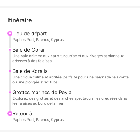
Au départ du port de Paphos, la croisière débute par
une vue panoramique sur le phare et le château
médiéval avant de se diriger vers le nord en
Itinéraire
direction de Coral Bay. En longeant cette portion
emblématique de la côte, admirez les falaises
Lieu de départ:
Paphos Port, Paphos, Cyprus
dorées, la mer bleue et calme et les collines
verdoyantes de l'intérieur des terres.
Baie de Corail
Une baie animée aux eaux turquoise et aux rivages sablonneux
adossés à des falaises.
Le voyage se poursuit jusqu'aux célèbres grottes
marines de Peyia, des formations rocheuses
Baie de Koralia
Une crique calme et abritée, parfaite pour une baignade relaxante
naturelles sculptées par le vent et les vagues en
ou une plongée avec tuba.
arches et tunnels le long des falaises. C'est là que le
Grottes marines de Peyia
bateau jette l'ancre pour une baignade
Explorez des grottes et des arches spectaculaires creusées dans
rafraîchissante dans des eaux cristallines, avec vue
les falaises au bord de la mer.
sur les grottes environnantes.
Retour à:
Paphos Port, Paphos, Cyprus
À bord, vous pourrez acheter à manger et à boire,
notamment des cocktails, du vin et des en-cas, à
déguster en vous relaxant à l'ombre ou au soleil.