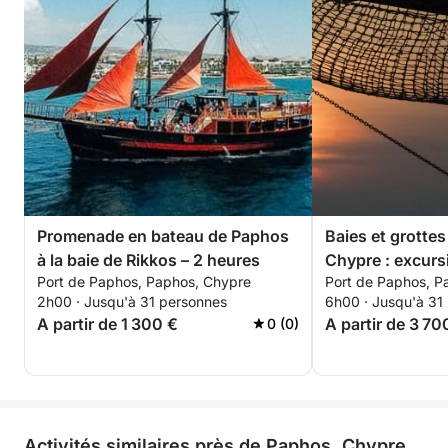
Promenade en bateau de Paphos
Baies et grotte
à la baie de Rikkos – 2 heures
Chypre : excurs
Port de Paphos, Paphos, Chypre
Port de Paphos, P
6 heures
2h00 · Jusqu'à 31 personnes
6h00 · Jusqu'à 31
A partir de 1 300 €
A partir de 3 70
0 (0)
Activités similaires près de Paphos, Chypre