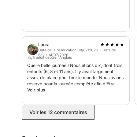
Laura
Date de la réservation 08/07/2026 · Date de
l'avis 14/07/2026
Traduit depuis : Anglais
Quelle belle journée ! Nous étions dix, dont trois
enfants (6, 8 et 11 ans). Il y avait largement
assez de place pour tout le monde. Nous avions
réservé pour la journée complète afin d'être
flexibles. Pietro et son équipage étaient
Voir plus
formidables. Arianna, notre hôtesse, était
charmante et parlait un anglais parfait, ce qui a
facilité la communication. Ils nous ont laissé tout
Voir les 12 commentaires
le temps nécessaire pour nager et nous
détendre, et ils ont même fait une courte escale
à la marina de Monopoli, où nous avons pu aller
en famille déguster une glace dans le centre