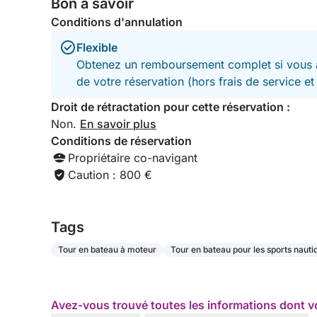
Bon à savoir
historique. Merci pour cette magnifique journée !
Nous recommandons vivement cette excursion.
Conditions d'annulation
Flexible
Obtenez un remboursement complet si vous a
de votre réservation (hors frais de service e
Droit de rétractation pour cette réservation :
Non.
En savoir plus
Conditions de réservation
Propriétaire co-navigant
Caution : 800 €
Tags
Tour en bateau à moteur
Tour en bateau pour les sports nauti
Avez-vous trouvé toutes les informations dont v