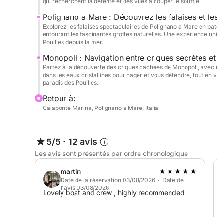
d'autres excursions, notre circuit vous permet d'e
qui recherchent la détente et des vues à couper le souffle.
paisible, loin de la foule et avec la possibilité d
Polignano a Mare : Découvrez les falaises et le
bateau est équipé de tout ce dont vous avez besoi
Explorez les falaises spectaculaires de Polignano a Mare en bat
entourant les fascinantes grottes naturelles. Une expérience un
conçue pour vous permettre de profiter pleineme
Pouilles depuis la mer.
une journée de pure détente ou que vous souhaitie
Monopoli : Navigation entre criques secrètes et
historiques de la région, cette excursion est l'occ
Partez à la découverte des criques cachées de Monopoli, avec u
la mer, de manière authentique et inoubliable.
dans les eaux cristallines pour nager et vous détendre, tout en
paradis des Pouilles.
Ne manquez pas l’occasion de vivre cette expérie
Retour à:
préparez-vous à partir pour une aventure inoublia
Calaponte Marina, Polignano a Mare, Italia
5/5
·
12 avis
Les avis sont présentés par ordre chronologique
martin
Date de la réservation 03/08/2026 · Date de
l'avis 03/08/2026
Lovely boat and crew , highly recommended