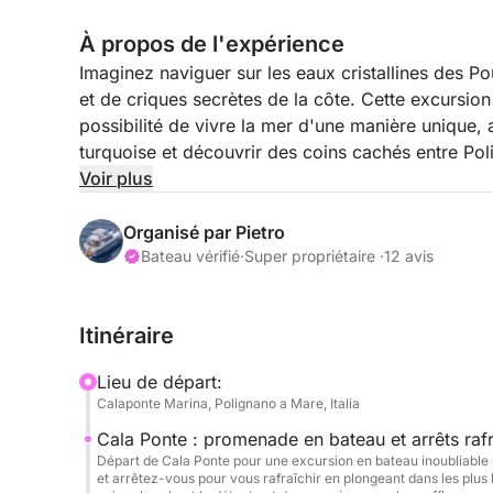
À propos de l'expérience
Imaginez naviguer sur les eaux cristallines des Pou
et de criques secrètes de la côte. Cette excursio
possibilité de vivre la mer d'une manière unique,
turquoise et découvrir des coins cachés entre Po
ne pas manquer pour ceux qui souhaitent allier av
Voir plus
Au départ de Cala Ponte, votre aventure commenc
Organisé par Pietro
rocheuse et la mer cristalline. Vous naviguerez le
Bateau vérifié
·
Super propriétaire ·
12 avis
pour ses incroyables falaises et ses grottes natur
faire des arrêts rafraîchissants pour nager et fai
Itinéraire
claires, découvrant ainsi la beauté des fonds marin
Monopoli, avec ses charmantes criques et son cent
Lieu de départ:
Chaque arrêt est l'occasion de profiter du soleil
Calaponte Marina, Polignano a Mare, Italia
l'atmosphère unique de cette partie des Pouilles.
Cala Ponte : promenade en bateau et arrêts rafra
Départ de Cala Ponte pour une excursion en bateau inoubliable le
Cette expérience se distingue par son équilibre e
et arrêtez-vous pour vous rafraîchir en plongeant dans les plus 