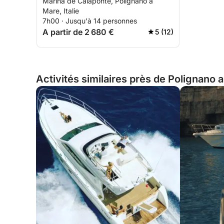
Marina de Calaponte, Polignano a
a Mare et Monopoli
Mare, Italie
7h00 · Jusqu'à 14 personnes
A partir de 2 680 €
5 (12)
Activités similaires près de Polignano a 