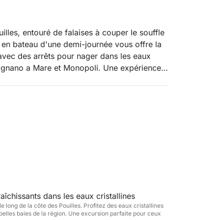
illes, entouré de falaises à couper le souffle
n en bateau d'une demi-journée vous offre la
 avec des arrêts pour nager dans les eaux
lignano a Mare et Monopoli. Une expérience à
enture, détente et paysages inoubliables.
e par une vue spectaculaire sur la côte
 long de la côte de Polignano a Mare, célèbre
elles. En chemin, vous aurez l'occasion de
re de la plongée avec tuba dans les eaux
s. Ensuite, l'itinéraire vous mènera à
re historique qui se reflète dans la mer.
, de se détendre et de s'immerger dans
îchissants dans les eaux cristallines
 long de la côte des Pouilles. Profitez des eaux cristallines
ntre détente et découverte. Par rapport à
belles baies de la région. Une excursion parfaite pour ceux