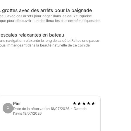
xplorer la côte de manière plus intime et
e choisir comment passer chaque instant. Le
s grottes avec des arrêts pour la baignade
n pour le confort à bord, et la navigation est
eau, avec des arrêts pour nager dans les eaux turquoise
ique pour découvrir l'un des lieux les plus emblématiques des
nt de chaque escale. Que vous recherchiez
z explorer les beautés naturelles et
 escales relaxantes en bateau
asion idéale de découvrir les Pouilles depuis
ne navigation relaxante le long de sa côte. Faites une pause
 vous immergeant dans la beauté naturelle de ce coin de
nce unique ! Réservez dès aujourd'hui et
ble.
Pier
P
Date de la réservation 18/07/2026 · Date de
l'avis 19/07/2026