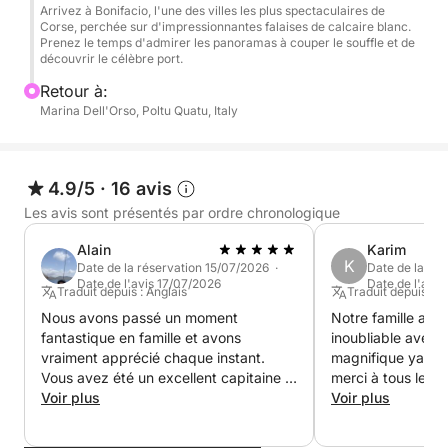
Arrivez à Bonifacio, l'une des villes les plus spectaculaires de
Tout au long de cette expérience, vous pourrez vous
Corse, perchée sur d'impressionnantes falaises de calcaire blanc.
Prenez le temps d'admirer les panoramas à couper le souffle et de
détendre à bord en savourant des boissons sans
découvrir le célèbre port.
alcool, des en-cas et une bouteille de vin, et
Retour à:
explorer les eaux cristallines à bord du Seabob pour
Marina Dell'Orso, Poltu Quatu, Italy
une expérience nautique ludique et unique.
Cette croisière est idéale pour ceux qui souhaitent
4.9/5
·
16 avis
profiter d'une journée de baignade, de découverte
et de paysages à couper le souffle entre la
Les avis sont présentés par ordre chronologique
Sardaigne et la Corse.
Alain
Karim
K
Date de la réservation 15/07/2026 ·
Date de la ré
Date de l'avis 17/07/2026
Date de l'avi
Traduit depuis : Anglais
Traduit depuis : A
Nous avons passé un moment
Notre famille a p
fantastique en famille et avons
inoubliable avec le
vraiment apprécié chaque instant.
magnifique yacht
Vous avez été un excellent capitaine :
merci à tous les d
professionnel, sympathique et toujours
Voir plus
gentillesse et leur
Voir plus
attentif à notre confort. Le bateau était
Cordialement. KL
en parfait état, le déjeuner délicieux et