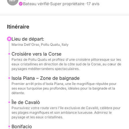
pour atteindre quelques-uns des plus beaux sites
Bateau vérifié
·
Super propriétaire ·
17 avis
entre la Sardaigne et la Corse. Le voyage
commence par une escale près d'Isola Piana,
réputée pour ses eaux turquoise peu profondes,
Itinéraire
idéales pour la baignade et la détente dans un cadre
naturel paisible.
Lieu de départ:
Marina Dell'Orso, Poltu Quatu, Italy
L'excursion se poursuit vers l'élégante île de
Croisière vers la Corse
Cavallò, célèbre pour ses plages immaculées et son
Partez de Poltu Quatu et profitez d'une croisière pittoresque sur les
eaux cristallines en direction de la côte sud de la Corse, au cœur de
ambiance raffinée. Vous pourrez y admirer la beauté
paysages méditerranéens spectaculaires.
du littoral et les couleurs incroyables de la mer.
Isola Piana – Zone de baignade
Premier arrêt près d'Isola Piana, une île magnifique réputée pour
L'un des points forts de la journée est la visite de
ses eaux turquoise peu profondes, idéales pour la baignade et la
détente.
Bonifacio, une ville spectaculaire perchée sur
d'impressionnantes falaises de calcaire blanc. Son
Île de Cavalò
port impressionnant et son patrimoine historique en
Poursuivez votre route vers l'île exclusive de Cavallò, célèbre pour
ses plages magnifiques et son ambiance luxueuse. Admirez le
font une destination emblématique de la
paysage et les eaux cristallines.
Méditerranée.
Bonifacio