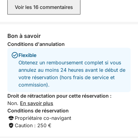
les endroits que vous avez choisis
Voir les 16 commentaires
étaient absolument magnifiques. Ce
fut l'un des moments forts de notre
voyage et nous vous recommandons
vivement à tous ceux qui souhaitent
passer une journée inoubliable sur
Bon à savoir
l'eau. Encore merci, Marco et Matteo.
Conditions d'annulation
Au plaisir de vous revoir !
Flexible
Obtenez un remboursement complet si vous
annulez au moins 24 heures avant le début de
votre réservation (hors frais de service et
commission).
Droit de rétractation pour cette réservation :
Non.
En savoir plus
Conditions de réservation
Propriétaire co-navigant
Caution : 250 €