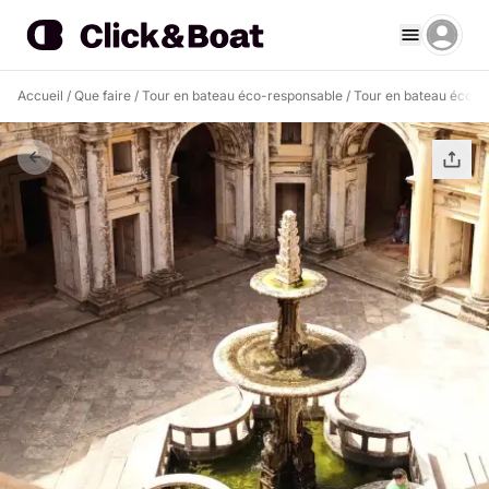
Accueil
/
Que faire
/
Tour en bateau éco-responsable
/
Tour en bateau éco-r