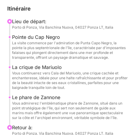
sa célèbre population de mouflons. Zannone est une
Itinéraire
île protégée, faisant partie du parc national du Circé,
et la visiter, c'est s'immerger dans un environnement
Lieu de départ:
Porto di Ponza, Via Banchina Nuova, 04027 Ponza LT, Italia
primordial, loin de la frénésie, où la nature se révèle
dans toute sa puissance et sa magnificence. Cette
Pointe du Cap Negro
excursion est idéale pour ceux qui recherchent une
La visite commence par l'admiration de Punta Capo Negro, la
pointe la plus septentrionale de l'île, caractérisée par d'imposantes
expérience de détente profonde, combinée à
falaises qui plongent directement dans une mer profonde et
l'excitation de découvrir des recoins secrets et des
transparente, offrant un paysage dramatique et sauvage.
panoramas à couper le souffle. À bord, notre
La crique de Mariuolo
équipage expert vous guidera dans cette aventure,
Vous continuerez vers Cala del Mariuolo, une crique cachée et
enchanteresse, idéale pour une halte rafraîchissante et pour profiter
assurant votre confort et votre sécurité, tandis que
de la beauté intacte de ses eaux cristallines, parfaites pour une
vous profiterez de chaque instant de cette
baignade tranquille loin de tout.
expédition unique.
Le phare de Zannone
Vous admirerez l'emblématique phare de Zannone, situé dans un
point stratégique de l'île, qui sert non seulement de guide aux
marins mais offre également une vue panoramique spectaculaire
sur la côte et l'archipel environnant, véritable symbole de l'île.
Retour à:
Porto di Ponza, Via Banchina Nuova, 04027 Ponza LT, Italia