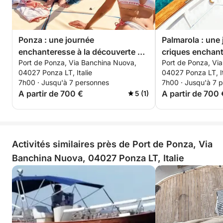
Ponza : une journée
Palmarola : une
enchanteresse à la découverte de
criques enchant
Port de Ponza, Via Banchina Nuova,
Port de Ponza, Vi
l'île
majestueux Fara
04027 Ponza LT, Italie
04027 Ponza LT, It
7h00 · Jusqu'à 7 personnes
7h00 · Jusqu'à 7 
A partir de 700 €
A partir de 700 
5 (1)
Activités similaires près de Port de Ponza, Via
Banchina Nuova, 04027 Ponza LT, Italie