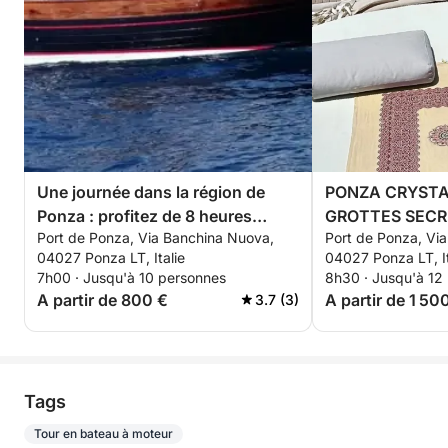
Une journée dans la région de
PONZA CRYSTAL
Ponza : profitez de 8 heures
GROTTES SECR
Port de Ponza, Via Banchina Nuova,
Port de Ponza, Vi
d’exploration à bord d’un bateau à
TURQUOISES »
04027 Ponza LT, Italie
04027 Ponza LT, It
moteur.
7h00 · Jusqu'à 10 personnes
8h30 · Jusqu'à 12
A partir de 800 €
A partir de 1 50
3.7 (3)
Tags
Tour en bateau à moteur