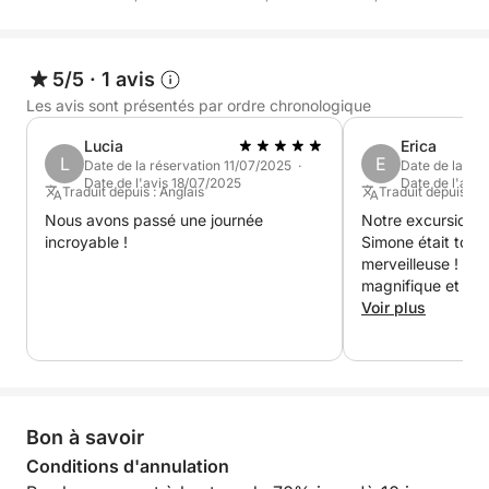
5/5
·
1 avis
Les avis sont présentés par ordre chronologique
Lucia
Erica
L
E
Date de la réservation 11/07/2025 ·
Date de la ré
Date de l'avis 18/07/2025
Date de l'avis
Traduit depuis : Anglais
Traduit depuis : A
Nous avons passé une journée
Notre excursion 
incroyable !
Simone était tout
merveilleuse ! Le 
magnifique et par
Simone nous a rac
Voir plus
Ponza et nous a m
trésors cachés de l
temps de nous mo
de certaines form
Nous avons passé 
Bon à savoir
et nous le recom
Conditions d'annulation