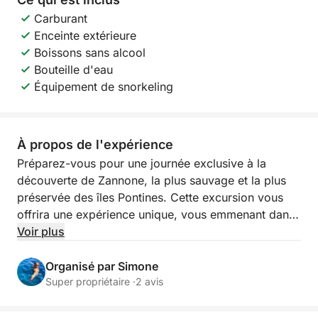
Carburant
Enceinte extérieure
Boissons sans alcool
Bouteille d'eau
Équipement de snorkeling
À propos de l'expérience
Préparez-vous pour une journée exclusive à la
découverte de Zannone, la plus sauvage et la plus
préservée des îles Pontines. Cette excursion vous
offrira une expérience unique, vous emmenant dans
un paradis naturel presque inexploré, où la
Voir plus
tranquillité et la beauté de la nature règnent en
maîtres. Imaginez-vous naviguer le long de côtes
Organisé par Simone
rocheuses et majestueuses, baignées par une mer
Super propriétaire ·
2 avis
cristalline, avec la possibilité d'observer la riche
faune marine et terrestre qui peuple l'île, notamment