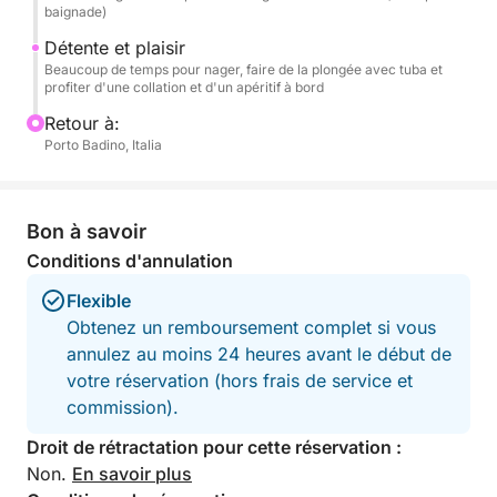
baignade)
pourrez vous rafraîchir dans des eaux cristallines.
Détente et plaisir
Chaque escale sera l'occasion de plonger dans une
Beaucoup de temps pour nager, faire de la plongée avec tuba et
profiter d'une collation et d'un apéritif à bord
mer transparente et de profiter de la tranquillité et de
la beauté de ces lieux uniques. Vous pourrez vous
Retour à:
Porto Badino, Italia
adonner au snorkeling et explorer des fonds marins
riches en vie, à la découverte de la biodiversité
marine qui peuple ces eaux. À bord, chaque détail
est pensé pour votre confort et votre plaisir. Vous
Bon à savoir
disposerez d'une chaîne stéréo pour écouter votre
Conditions d'annulation
musique préférée et d'une douche confortable pour
Flexible
vous rafraîchir après chaque plongée. L'excursion
Obtenez un remboursement complet si vous
comprend également le parking pour votre voiture,
annulez au moins 24 heures avant le début de
le nettoyage final du bateau, une délicieuse
votre réservation (hors frais de service et
collation, de l'eau en abondance et un apéritif
commission).
rafraîchissant pour admirer la beauté du paysage.
Une expérience complète, idéale pour ceux qui
Droit de rétractation pour cette réservation :
recherchent détente, aventure, histoire et la beauté
Non.
En savoir plus
authentique du promontoire du Circeo.