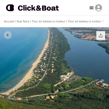
Accueil
/
Que faire
/
Tour en bateau à moteur
/
Tour en bateau à moteur Port