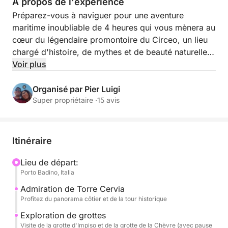
À propos de l'expérience
Préparez-vous à naviguer pour une aventure
maritime inoubliable de 4 heures qui vous mènera au
cœur du légendaire promontoire du Circeo, un lieu
chargé d'histoire, de mythes et de beauté naturelle !
Au départ de Porto Badino, vous embarquerez à
Voir plus
bord de notre Gommone Master 640, agile et
confortable, de 150 CV, pour une excursion
Organisé par Pier Luigi
exclusive à travers de fascinantes grottes marines et
Super propriétaire ·
15 avis
des vues à couper le souffle.
Notre navigation vous emmènera à la découverte
Itinéraire
des merveilles cachées de ce promontoire
emblématique. Nous admirerons l'historique tour de
Lieu de départ:
Porto Badino, Italia
Cervia, qui veille sur la côte, et nous entrerons dans
la suggestive Grotta dell'Impiso, célèbre pour ses
Admiration de Torre Cervia
jeux de lumière et ses formations rocheuses uniques.
Profitez du panorama côtier et de la tour historique
Nous ferons également escale à la célèbre Grotta
Exploration de grottes
delle Capre, une grande cavité marine où vous
Visite de la grotte d'Impiso et de la grotte de la Chèvre (avec pause