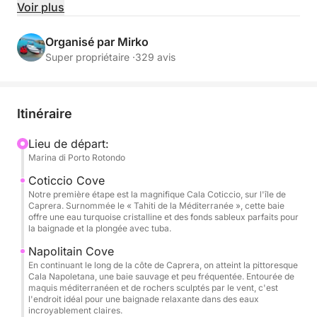
semble irréelle. Embarquer à bord de notre dériveur
Voir plus
n'est pas une simple location : c'est le début d'une
aventure qui vous mènera à la découverte de
Organisé par Mirko
recoins secrets et de paysages inoubliables.
Super propriétaire ·
329 avis
La journée commence par un départ pour
l'époustouflant archipel de La Maddalena, l'un des
Itinéraire
sites les plus emblématiques de la Méditerranée.
Naviguant entre des eaux cristallines et de petits
Lieu de départ:
Marina di Porto Rotondo
îlots de granit, vous atteindrez d'abord les plages de
sable blanc immaculé d'Isola di Spargi, où vous
Coticcio Cove
pourrez plonger dans la mer émeraude et vous
Notre première étape est la magnifique Cala Coticcio, sur l'île de
Caprera. Surnommée le « Tahiti de la Méditerranée », cette baie
détendre dans une crique abritée. Poursuivant votre
offre une eau turquoise cristalline et des fonds sableux parfaits pour
route le long de la côte, le dériveur vous conduira
la baignade et la plongée avec tuba.
aux incroyables piscines naturelles de Budelli,
Napolitain Cove
célèbres pour leurs eaux aux reflets caribéens.
En continuant le long de la côte de Caprera, on atteint la pittoresque
Cala Napoletana, une baie sauvage et peu fréquentée. Entourée de
Durant la traversée, vous aurez le temps de faire des
maquis méditerranéen et de rochers sculptés par le vent, c'est
pauses pour explorer les fonds marins, nager ou
l'endroit idéal pour une baignade relaxante dans des eaux
incroyablement claires.
simplement vous laisser bercer par le clapotis des