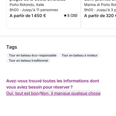
Porto Rotondo, Italie
Marina di Porto R
émerveillement
8h00 · Jusqu'à 11 personnes
9h00 · Jusqu'à 3 
A partir de 1 450 €
A partir de 320 
5 (35)
Tags
Tour en bateau éco-responsable
Tour en bateau à moteur
Tour en bateau traditionnel
Avez-vous trouvé toutes les informations dont
vous aviez besoin pour réserver ?
Oui, tout est bon
/
Non, il manque quelque chose