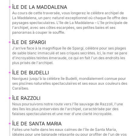
vagues. Chaque escale offre des panoramas
ÎLE DE LA MADDALENA
différents : rochers sculptés par le vent, petites
Au cours de cette traversée, vous longerez le célèbre archipel de
La Maddalena, un parc naturel exceptionnel où chaque île offre des
criques secrètes et eaux cristallines où les fonds
paysages spectaculaires. L'île de La Maddalena – L'île principale de
marins sont parfaitement visibles. L'après-midi, vous
l'archipel, avec ses côtes escarpées, ses petites baies et ses
panoramas à couper le souffle.
pourrez rejoindre les eaux calmes près de Santa
Maria, idéales pour une dernière baignade avant le
ÎLE DE SPARGI
J'arrive face à la magnifique île de Spargi, célèbre pour ses plages
retour.
de sable blanc immaculé et ses criques secrètes. Ici, la mer se pare
d'incroyables teintes émeraude, ce qui en fait l'un des endroits les
plus prisés de l'archipel.
Ce qui rend cette expérience vraiment unique, c'est
la liberté absolue qu'offre seul un dériveur. Vous
ÎLE DE BUDELLI
n'êtes pas tenu par un itinéraire rigide : vous
Naviguez jusqu'à la célèbre île Budelli, mondialement connue pour
ses piscines naturelles spectaculaires et ses eaux aux couleurs des
décidez où vous arrêter, combien de temps y rester
Caraïbes.
et quel coin de paradis explorer. Contrairement aux
ÎLE RAZZOLI
excursions traditionnelles et bondées, vous vivrez ici
Nous poursuivons notre route vers l'île sauvage de Razzoli, l'une
une expérience authentique de la mer, dans
des îles les plus préservées de l'archipel, caractérisée par des
falaises spectaculaires et une mer d'une clarté incroyable.
l'espace, le silence et l'intimité. Notre dériveur est
conçu pour votre confort et votre sécurité, vous
ÎLE DE SANTA MARIA
permettant d'atteindre des criques inaccessibles à
Faites une halte dans les eaux calmes de l'île de Santa Maria,
idéales pour une baignade relaxante ou pour profiter de l'un de vos