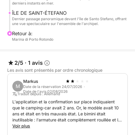
de nombreux plus grands bateaux. Naviguer entre
derniers instants en mer.
ces îles, c'est se sentir en harmonie avec la nature,
ÎLE DE SAINT-ÉTEFANO
n'écouter que le murmure des vagues et découvrir
Dernier passage panoramique devant l'île de Santo Stefano, offrant
des paysages qui resteront gravés dans votre
une vue spectaculaire sur l'ensemble de l'archipel.
mémoire. C'est une expérience idéale pour les
Retour à:
couples, les familles ou les groupes d'amis qui
Marina di Porto Rotondo
souhaitent profiter d'une journée exclusive au cœur
des plus belles eaux d'Europe.
2/5
·
1 avis
Louer notre dériveur, c'est transformer une simple
Les avis sont présentés par ordre chronologique
journée à la plage en une véritable aventure au cœur
des merveilles de l'archipel. Chaque itinéraire
Markus
M
devient une découverte, chaque crique une histoire à
Date de la réservation 24/07/2026 ·
Date de l'avis 02/08/2026
raconter. Et lorsque le soleil se couche à l'horizon,
Traduit depuis : Allemand
vous rentrerez à terre avec le sentiment d'avoir vécu
L'application et la confirmation sur place indiquaient
que le camping-car avait 2 ans. Or, le modèle avait 10
une expérience unique : la Sardaigne authentique,
ans et était en très mauvais état. Le bimini était
vue de la mer. 🌊☀️🚤
inutilisable : l'armature était complètement rouillée et la
toile fissurée. Il n'y avait ni compteur de vitesse ni jauge
Voir plus
Le skipper et le carburant ne sont pas inclus dans le
à carburant, et le système audio ne fonctionnait qu'en