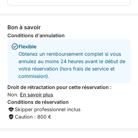
prix de la location.
mono, l'un des deux haut-parleurs étant défectueux. Le
prix était exorbitant compte tenu de son état, et le
véhicule ne correspondait pas à la description de
l'application. La prise en main a été déplorable, sans
Bon à savoir
aucune explication. Je déconseille fortement cette
société de location !
Conditions d'annulation
Flexible
Obtenez un remboursement complet si vous
annulez au moins 24 heures avant le début de
votre réservation (hors frais de service et
commission).
Droit de rétractation pour cette réservation :
Non.
En savoir plus
Conditions de réservation
Skipper professionnel inclus
Caution : 800 €