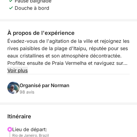
Pause baignade
Douche à bord
À propos de l'expérience
Évadez-vous de l'agitation de la ville et rejoignez les
rives paisibles de la plage d'Itaipu, réputée pour ses
eaux cristallines et son atmosphère décontractée.
Profitez ensuite de Praia Vermelha et naviguez sur
Urca, admirant les vues sur les montagnes
Voir plus
emblématiques de Rio et son littoral coloré. Avec 6
heures de navigation, vous aurez tout le temps
Organisé par Norman
d'explorer, de nager et de vous ressourcer.
98 avis
Nos excursions en bateau vous offrent l'expérience
d'un guide local : détendues, accueillantes et
Itinéraire
entièrement personnalisées. Nous allons au-delà des
escales touristiques habituelles pour vous faire
Lieu de départ:
Rio de Janeiro, Brazil
découvrir la beauté authentique du littoral brésilien.