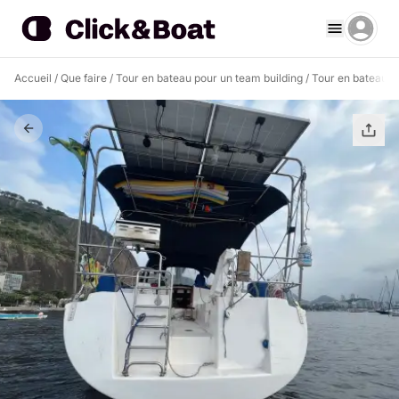
Accueil
/
Que faire
/
Tour en bateau pour un team building
/
Tour en bateau po