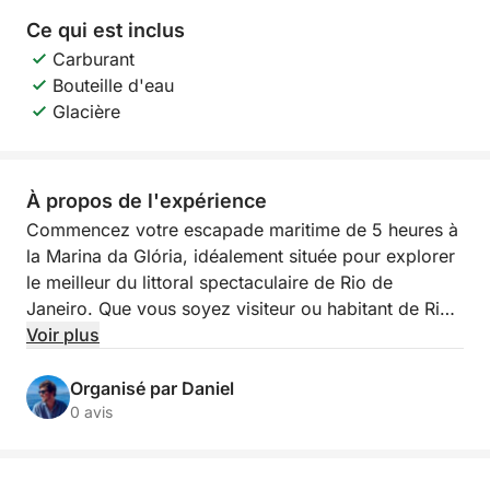
Ce qui est inclus
Carburant
Bouteille d'eau
Glacière
À propos de l'expérience
Commencez votre escapade maritime de 5 heures à
la Marina da Glória, idéalement située pour explorer
le meilleur du littoral spectaculaire de Rio de
Janeiro. Que vous soyez visiteur ou habitant de Rio
en quête d'un nouveau point de vue sur la ville, cette
Voir plus
excursion vous offrira des vues inoubliables et le
charme du littoral.
Organisé par Daniel
0 avis
Voguez le long de sites emblématiques comme le
Pain de Sucre et la skyline du centre-ville de Rio,