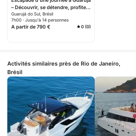
Escapade d'une journée à Guarujá
– Découvrir, se détendre, profiter
Guarujá do Sul, Brésil
de la mer
7h00 · Jusqu'à 14 personnes
A partir de 790 €
0 (0)
Activités similaires près de Rio de Janeiro,
Brésil