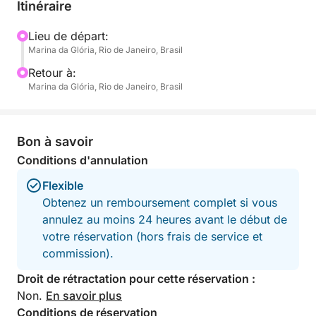
puis dirigez-vous vers des eaux plus calmes où vous
Itinéraire
pourrez jeter l'ancre, nager et profiter de la nature
luxuriante. L'eau fraîche et les glaçons étant inclus à
Lieu de départ:
Marina da Glória, Rio de Janeiro, Brasil
bord, vous êtes libre d'apporter vos boissons ou
collations préférées pour compléter votre
Retour à:
expérience.
Marina da Glória, Rio de Janeiro, Brasil
Cette excursion est conçue pour ceux qui souhaitent
profiter du soleil, respirer l'air marin et échapper au
Bon à savoir
rythme effréné de la ville, ne serait-ce que pour
Conditions d'annulation
quelques heures. Vous aurez l'espace nécessaire
Flexible
pour vous allonger, vous baigner dans les eaux
Obtenez un remboursement complet si vous
chaudes et immortaliser des souvenirs inoubliables
annulez au moins 24 heures avant le début de
de Rio sous un angle unique.
votre réservation (hors frais de service et
commission).
Droit de rétractation pour cette réservation :
Non.
En savoir plus
Conditions de réservation