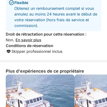
Flexible
Obtenez un remboursement complet si vous
À bord, savourez des **sauces siciliennes, un
annulez au moins 24 heures avant le début de
apéritif, du prosecco et des boissons
votre réservation (hors frais de service et
rafraîchissantes**, avec tout le temps nécessaire
commission).
pour nager, écouter de la musique, prendre des
photos et vous relaxer.
Droit de rétractation pour cette réservation :
Non.
En savoir plus
Cette expérience peut être personnalisée pour votre
Conditions de réservation
célébration. Sur demande, nous pouvons vous aider
Skipper professionnel inclus
à organiser des prestations spéciales telles qu'un
**DJ, un chef privé, un photographe dédié, une
décoration ou d'autres services sur mesure** pour
Plus d'expériences de ce propriétaire
rendre votre journée vraiment unique.
Avec un équipage professionnel et la **navette
White Lotus entière réservée exclusivement à votre
groupe**, vous pouvez célébrer en toute intimité et
liberté.