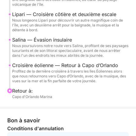
destinations de Sicile.
volcanique de l'île.
Lipari — Croisière côtière et deuxième escale
Au départ de **Capo d’Orlando**, nous mettons le
Nous longeons Lipari pour découvrir un autre magnifique coin de
cap sur les îles Éoliennes. En fonction des conditions
l'île, avec un deuxième arrêt pour la baignade, la musique et la
détente à bord.
météorologiques et maritimes, votre équipage
choisira le meilleur itinéraire et les plus beaux sites
Salina — Évasion insulaire
Nous poursuivons notre route vers Salina, profitant de ses paysages
pour la journée, vous faisant naviguer entre
luxuriants et de son littoral spectaculaire, avant de nous arrêter
paysages volcaniques, côtes magnifiques et eaux
dans l'un des endroits les mieux abrités de la journée.
cristallines.
Croisière éolienne — Retour à Capo d’Orlando
Profitez de la dernière croisière à travers les îles Éoliennes alors
Mais il ne s'agit pas d'une simple excursion
que nous retournons vers Capo d’Orlando, avec de la musique, des
vues sur la mer et la fin parfaite de votre journée.
touristique. **Cette journée est la vôtre.**
Retour à:
Capo d'Orlando Marina
Baignez-vous et explorez les eaux cristallines des
îles Éoliennes, détendez-vous sur le pont avec un
verre de prosecco, mettez votre playlist préférée à
fond, dansez avec vos amis ou profitez simplement
Bon à savoir
du soleil méditerranéen tandis que nous naviguons
Conditions d'annulation
d'un site spectaculaire à un autre.