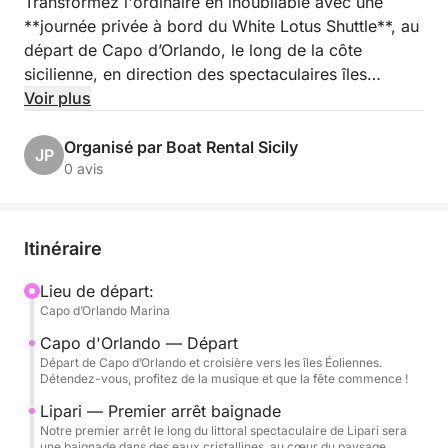
Transformez l'ordinaire en inoubliable avec une
**journée privée à bord du White Lotus Shuttle**, au
départ de Capo d’Orlando, le long de la côte
sicilienne, en direction des spectaculaires îles
Éoliennes.
Voir plus
Que vous planifiez un **enterrement de vie de jeune
Organisé par Boat Rental Sicily
JP
fille chic, un anniversaire important, une célébration
0 avis
spéciale, un événement d'entreprise ou simplement
une journée inoubliable entre amis**, le White Lotus
Shuttle vous offre un cadre privé pour une journée
Itinéraire
en mer entièrement personnalisée.
Lieu de départ:
Capo d’Orlando Marina
Embarquez à bord d'un élégant bateau au style
classique, aux détails en bois raffinés et au charme
Capo d'Orlando — Départ
méditerranéen intemporel. Inspiré par l'atmosphère
Départ de Capo d’Orlando et croisière vers les îles Éoliennes.
Détendez-vous, profitez de la musique et que la fête commence !
sophistiquée de la célèbre série *White Lotus*, le
bateau offre un décor unique pour célébrer avec
Lipari — Premier arrêt baignade
Notre premier arrêt le long du littoral spectaculaire de Lipari sera
style tout en découvrant l'une des plus belles
une baignade dans des eaux cristallines, au cœur du paysage