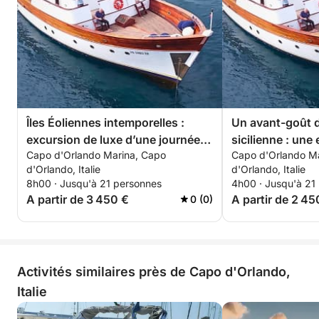
De la côte sicilienne aux paysages inoubliables des
**îles Éoliennes**, c'est bien plus qu'une fête ou une
simple excursion en bateau.
**Votre célébration privée en mer, à la sicilienne.**
Îles Éoliennes intemporelles :
Un avant-goût d
excursion de luxe d’une journée à
sicilienne : un
Capo d'Orlando Marina, Capo
Capo d'Orlando M
bord du White Lotus
demi-journée à 
d'Orlando, Italie
d'Orlando, Italie
White Lotus
8h00 · Jusqu'à 21 personnes
4h00 · Jusqu'à 21
A partir de 3 450 €
A partir de 2 45
0 (0)
Activités similaires près de Capo d'Orlando,
Italie