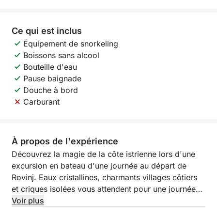
Ce qui est inclus
Équipement de snorkeling
Boissons sans alcool
Bouteille d'eau
Pause baignade
Douche à bord
Carburant
À propos de l'expérience
Découvrez la magie de la côte istrienne lors d'une
excursion en bateau d'une journée au départ de
Rovinj. Eaux cristallines, charmants villages côtiers
et criques isolées vous attendent pour une journée
d'exploration de l'une des plus belles régions de
Voir plus
Croatie depuis la mer. Que vous souhaitiez vous