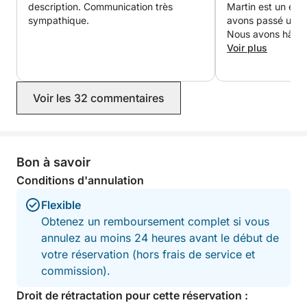
description. Communication très
Martin est un exc
uniquement par bateau.
sympathique.
avons passé un e
Nous avons hâte 
Durant la journée, profitez d'une variété d'activités
nouveau l'année 
Voir plus
et d'expériences :
* Baignade et détente dans des criques isolées
Voir les 32 commentaires
* Plongée avec tuba dans les eaux cristallines de
l'Adriatique
Bon à savoir
* Navigation le long de magnifiques îles et paysages
Conditions d'annulation
côtiers
Flexible
Obtenez un remboursement complet si vous
- Sports nautiques optionnels comme le ski nautique
annulez au moins 24 heures avant le début de
et la bouée tractée pour encore plus de plaisir (en
votre réservation (hors frais de service et
supplément)
commission).
Ce qui rend cette expérience vraiment unique, c'est
Droit de rétractation pour cette réservation :