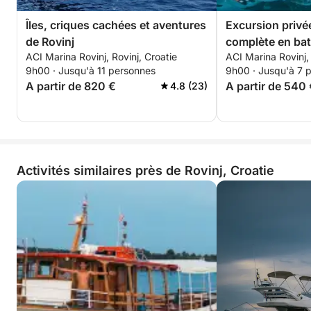
Îles, criques cachées et aventures
Excursion privé
de Rovinj
complète en bate
ACI Marina Rovinj, Rovinj, Croatie
ACI Marina Rovinj, 
côte istrienne
9h00 · Jusqu'à 11 personnes
9h00 · Jusqu'à 7 
A partir de 820 €
A partir de 540
4.8 (23)
Activités similaires près de Rovinj, Croatie