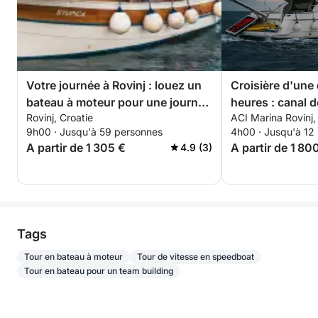
Votre journée à Rovinj : louez un
Croisière d'une
bateau à moteur pour une journée
heures : canal d
Rovinj, Croatie
ACI Marina Rovinj, 
complète de découverte.
Crveni Otok et 
9h00 · Jusqu'à 59 personnes
4h00 · Jusqu'à 12
boissons et coll
A partir de 1 305 €
A partir de 1 80
4.9 (3)
Tags
Tour en bateau à moteur
Tour de vitesse en speedboat
Tour en bateau pour un team building