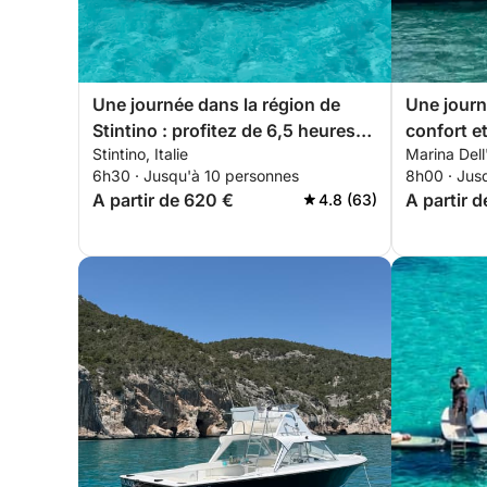
Une journée dans la région de
Une journ
Stintino : profitez de 6,5 heures
confort et
Stintino, Italie
Marina Dell
d'exploration à bord d'un bateau
6h30 · Jusqu'à 10 personnes
8h00 · Jus
à moteur de 14 mètres.
A partir de 620 €
A partir 
4.8 (63)