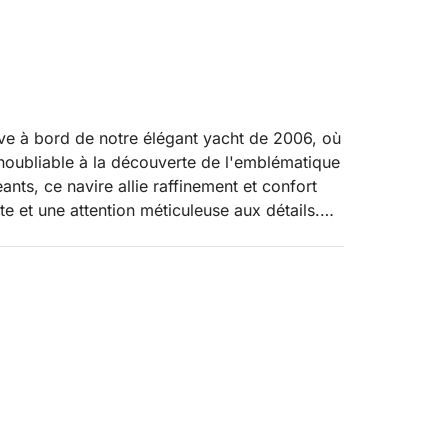
e à bord de notre élégant yacht de 2006, où
inoubliable à la découverte de l'emblématique
nts, ce navire allie raffinement et confort
 et une attention méticuleuse aux détails.
per expérimenté et d'une hôtesse dévouée,
 de votre croisière.
ique le long de la côte nord-est de la
 impressionnante montagne calcaire
e protégée offre des sites de baignade et
 la Méditerranée, avec une vie marine riche
s criques isolées pour nager, bronzer sur le