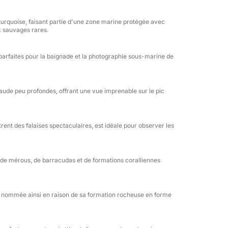
as mentionnés, les prestations haut de gamme
turquoise, faisant partie d'une zone marine protégée avec
issent une expérience sur mesure, que vous
x sauvages rares.
z vos propres boissons ou organisez un
ation aquatique. L'aménagement spacieux du
 parfaites pour la baignade et la photographie sous-marine de
ures.
ture, ce bateau privé offre l'équilibre parfait
raude peu profondes, offrant une vue imprenable sur le pic
rvice cinq étoiles. Réservez dès maintenant
s à couper le souffle.
ent des falaises spectaculaires, est idéale pour observer les
 de mérous, de barracudas et de formations coralliennes
, nommée ainsi en raison de sa formation rocheuse en forme