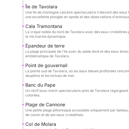
Île de Tavolara
Bien que les équipements spécifiques ne soient p
Une île de montagne calcaire spectaculaire s'élevant des eaux 
du yacht et son équipage attentionné vous garant
une excellente plongée en apnée et des observations d'animau
préfériez un déjeuner tranquille à bord (apporte
Cala Tramontana
service traiteur) ou une journée active d'explor
La crique isolée du nord de Tavolara avec des eaux cristallines
bateau assure confort et détente entre deux avent
la vie marine dynamique.
Épandeur de terre
Idéal pour ceux qui recherchent tranquillité et aven
La plage principale de l'île avec du sable doré et des eaux éme
entre la beauté naturelle de la Sardaigne et un se
emblématique de Tavolara.
pour une journée de luxe, d'intimité et de paysage
Point de gouvernail
La pointe sud de Tavolara, où les eaux bleues profondes rencontr
dauphins et les tortues de mer.
Banc du Pape
Un récif sous-marin spectaculaire près de Tavolara regorgeant
colorées.
Plage de Cannone
Une petite plage pittoresque accessible uniquement par bateau
de canon et de ses eaux cristallines.
Col de Molara