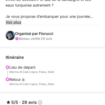
eaux turquoise autrement ?
Je vous propose d’embarquer pour une journée
d’exception en co-navigation à bord de mon
Voir plus
mythique Swan 44s,
Pour découvrir la Sardaigne.
Organisé par Fiorucci
Bateau vérifié
·
29 avis
Navigateur expérimenté ayant traversé l’Atlantique et
longuement navigué en Méditerranée, je serai à vos
côtés pour vous faire vivre une expérience
Itinéraire
sécurisée, personnalisée et inoubliable.
Lieu de départ:
Marina di Cala Capra, Palau, Italie
Nous jetterons l’ancre dans une baie protégée où
vous pourrez profiter des eaux cristallines pour
Retour à:
nager et faire de la plongée avec tuba.
Marina di Cala Capra, Palau, Italie
Masques, tubas et paddles sont à votre disposition à
bord pour profiter pleinement de ce moment de
détente.
5/5
·
29 avis