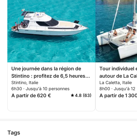
Une journée dans la région de
Tour individuel
Stintino : profitez de 6,5 heures
autour de La Cal
Stintino, Italie
La Caletta, Italie
d'exploration à bord d'un bateau
d'Olbia)
6h30 · Jusqu'à 10 personnes
8h00 · Jusqu'à 12
à moteur de 14 mètres.
A partir de 620 €
A partir de 1 30
4.8 (63)
Tags