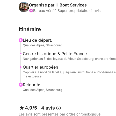
Tout au long de cette balade fluviale, vous long
Organisé par H Boat Services
de points de vue uniques sur les trésors de la cap
Bateau vérifié
·
Super propriétaire ·
4 avis
navigation laisse le temps d’admirer l’architecture,
d’histoire, tout en savourant l’instant présent.
Itinéraire
Ce qui rend cette expérience unique, c’est le subti
Lieu de départ:
esthétique. Le bateau séduit par ses lignes vinta
Quai des Alpes, Strasbourg
sortie romantique, un moment en famille ou une e
Centre historique & Petite France
pouvez agrémenter votre croisière d’un apéritif 
Navigation au fil des joyaux du Vieux Strasbourg, entre archite
(45 €). Le capitaine, chaleureux et discret, saura
originale, intimiste et résolument chic de redécou
Quartier européen
Cap vers le nord de la ville, jusqu’aux institutions européennes 
majestueuse.
Retour à:
Quai des Alpes, Strasbourg
4.9/5
·
4 avis
Les avis sont présentés par ordre chronologique