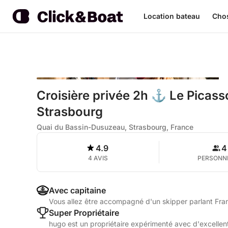
Location bateau
Chos
Croisière privée 2h ⚓ Le Picasso
Strasbourg
Quai du Bassin-Dusuzeau, Strasbourg, France
4.9
4
4 AVIS
PERSONN
Avec capitaine
Vous allez être accompagné d'un skipper parlant Fra
Super Propriétaire
hugo est un propriétaire expérimenté avec d'excellent