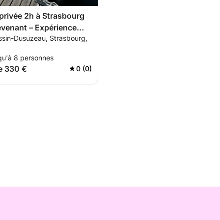
 privée 2h à Strasbourg
venant – Expérience
ssin-Dusuzeau, Strasbourg,
avec skipper
qu'à 8 personnes
de 330 €
0 (0)