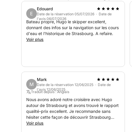
Edouard
E
Date de la réservation 05/07/2026 · Date de
l'avis 06/07/2026
Bateau propre, Hugo le skipper excellent,
donnant des infos sur la navigation sur les cours
d'eau et l'historique de Strasbourg. A refaire.
Voir plus
Mark
M
Date de la réservation 12/06/2025 · Date de
l'avis 12/06/2025
Traduit depuis : Anglais
Nous avons adoré notre croisière avec Hugo
autour de Strasbourg et avons trouvé le rapport
qualité-prix excellent. Je recommande sans
hésiter cette façon de découvrir Strasbourg
plutôt que de voyager sur un grand bateau
Voir plus
bondé. Nous avons pu nous arrêter et prendre