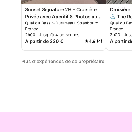
Sunset Signature 2H – Croisière
Croisière
Privée avec Apéritif & Photos au
⚓ The Re
Quai du Bassin-Dusuzeau, Strasbourg,
Quai du Ba
Coucher du Soleil (Picasso
premium 
France
France
2h00 · Jusqu'à 4 personnes
2h00 · Jus
A partir de 330 €
A partir 
4.9 (4)
Plus d'expériences de ce propriétaire