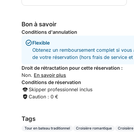
des photos quand nous le souhaitions ; il s'est
volontiers arrêté pour nous prendre en photo et
a proposé de nous prendre en photo également.
Bon à savoir
Conditions d'annulation
Flexible
Obtenez un remboursement complet si vous a
de votre réservation (hors frais de service e
Droit de rétractation pour cette réservation :
Non.
En savoir plus
Conditions de réservation
Skipper professionnel inclus
Caution : 0 €
Tags
Tour en bateau traditionnel
Croisière romantique
Croisière