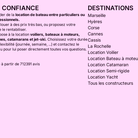
E CONFIANCE
DESTINATIONS
der de la
location de bateau entre particuliers ou
Marseille
essionnels.
Hyères
louer à des prix très bas, ou proposez votre
Corse
 le rentabiliser.
Cannes
ose à la location
voiliers, bateaux à moteurs,
es, catamarans et jet-ski.
Choisissez votre durée
Cassis
lexibilité (journée, semaine, ...) et contactez le
La Rochelle
au pour lui poser directement toutes vos questions.
Location Voilier
Location Bateau à moteu
 à partir de 712391 avis
Location Catamaran
Location Semi-rigide
Location Yacht
Tous les constructeurs