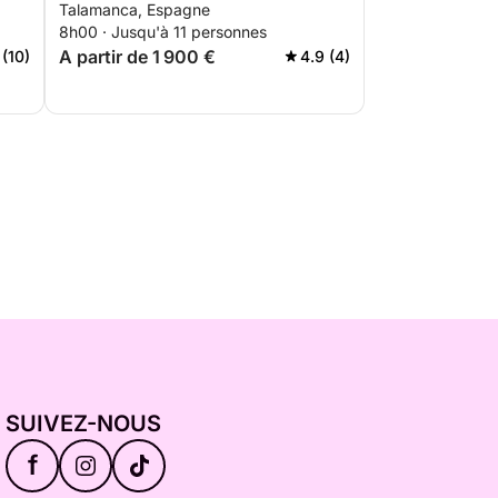
Talamanca, Espagne
des endroits secrets
8h00 · Jusqu'à 11 personnes
A partir de 1 900 €
 (10)
4.9 (4)
SUIVEZ-NOUS
f