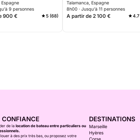
, Espagne
Talamanca, Espagne
des endroits secrets
qu'à 9 personnes
8h00 · Jusqu'à 11 personnes
de 900 €
A partir de 2 100 €
5 (68)
4.7
E CONFIANCE
DESTINATIONS
der de la
location de bateau entre particuliers ou
Marseille
essionnels.
Hyères
louer à des prix très bas, ou proposez votre
Corse