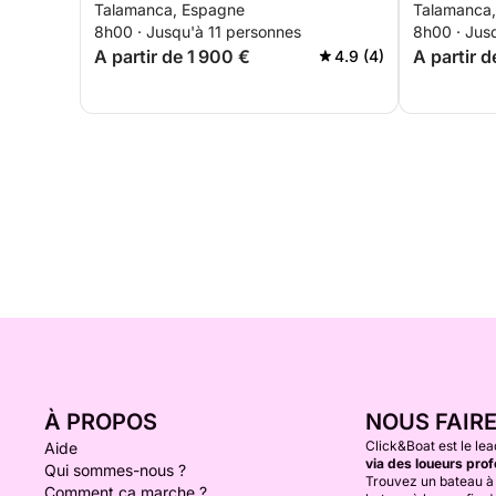
Talamanca, Espagne
Talamanca
Formentera
8h00 · Jusqu'à 11 personnes
8h00 · Jus
A partir de 1 900 €
A partir 
4.9 (4)
À PROPOS
NOUS FAIR
Click&Boat est le lea
Aide
via des loueurs prof
Qui sommes-nous ?
Trouvez un bateau à 
Comment ça marche ?