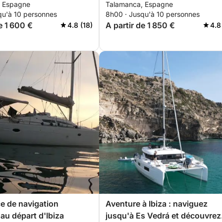
, Espagne
Talamanca, Espagne
 secrets
Formentera
qu'à 10 personnes
8h00 · Jusqu'à 10 personnes
e 1 600 €
A partir de 1 850 €
4.8 (18)
4.8
e de navigation
Aventure à Ibiza : naviguez
 au départ d'Ibiza
jusqu'à Es Vedrá et découvrez