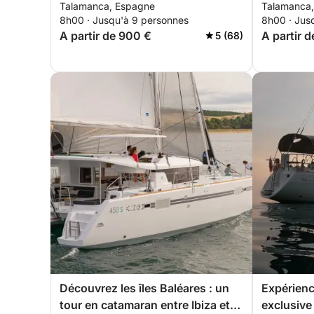
Talamanca, Espagne
Talamanca
Formentera
des coins
8h00 · Jusqu'à 9 personnes
8h00 · Jus
A partir de 900 €
A partir d
5 (68)
Découvrez les îles Baléares : un
Expérienc
tour en catamaran entre Ibiza et
exclusive