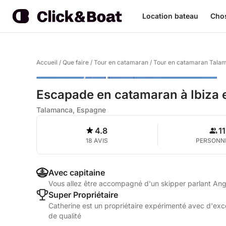
Location bateau
Chos
Accueil
/
Que faire
/
Tour en catamaran
/
Tour en catamaran Tala
Escapade en catamaran à Ibiza 
Talamanca, Espagne
4.8
11
18 AVIS
PERSONN
Avec capitaine
Vous allez être accompagné d'un skipper parlant Ang
Super Propriétaire
Catherine est un propriétaire expérimenté avec d'excel
de qualité