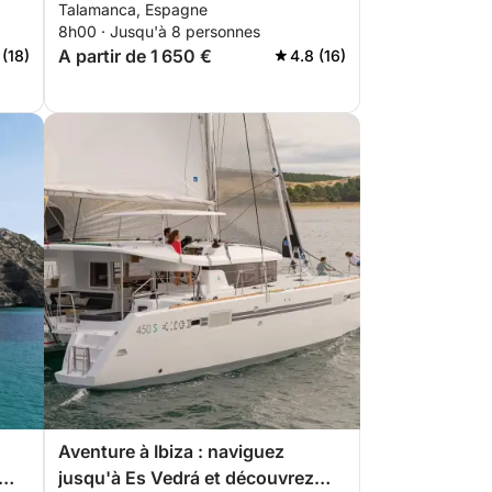
Talamanca, Espagne
des endroits secrets
8h00 · Jusqu'à 8 personnes
A partir de 1 650 €
 (18)
4.8 (16)
Aventure à Ibiza : naviguez
jusqu'à Es Vedrá et découvrez