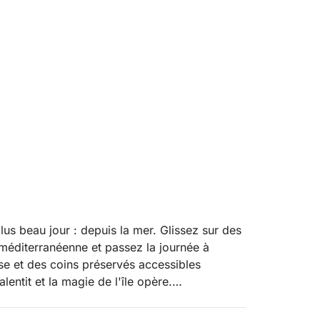
us beau jour : depuis la mer. Glissez sur des
e méditerranéenne et passez la journée à
se et des coins préservés accessibles
entit et la magie de l'île opère.
d'explorer Ibiza et, si les conditions le