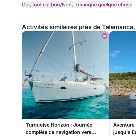
Oui, tout est bon
/
Non, il manque quelque chose
Activités similaires près de Talamanca
Turquoise Horizon : Journée
Aventure 
complète de navigation vers
jusqu'à E