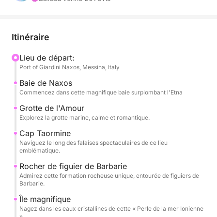
en découvrant des sites pittoresques comme la
Grotta dell’Amore, le Capo Taormina et l'Isola Bella.
Itinéraire
Tout au long de la journée, vous dégusterez des
fruits de saison, des en-cas et du champagne, tout
Lieu de départ:
Port of Giardini Naxos, Messina, Italy
en écoutant vos morceaux préférés grâce au
système audio du bateau. Le capitaine et l'équipage
Baie de Naxos
professionnels veilleront à une navigation agréable
Commencez dans cette magnifique baie surplombant l'Etna
et sécurisée, vous permettant de vous détendre
Grotte de l'Amour
pleinement.
Explorez la grotte marine, calme et romantique.
Cap Taormine
L'excursion comprend :
Naviguez le long des falaises spectaculaires de ce lieu
emblématique.
- Baia di Naxos
Rocher de figuier de Barbarie
Admirez cette formation rocheuse unique, entourée de figuiers de
Barbarie.
- Grotta dell’Amore
Île magnifique
- Capo Taormina
Nagez dans les eaux cristallines de cette « Perle de la mer Ionienne
».