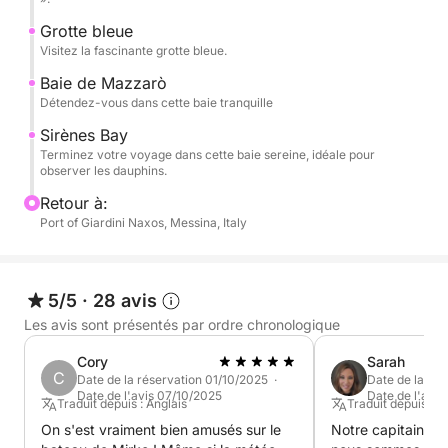
- Scoglio del Ficodindia
Grotte bleue
Visitez la fascinante grotte bleue.
- Isola Bella
Baie de Mazzarò
Détendez-vous dans cette baie tranquille
- Grotta Azzurra
Sirènes Bay
Terminez votre voyage dans cette baie sereine, idéale pour
observer les dauphins.
- Baia di Mazzarò
Retour à:
- Baia delle Sirene
Port of Giardini Naxos, Messina, Italy
Vous pouvez apporter votre propre pique-nique à
bord !
5/5
·
28 avis
Les avis sont présentés par ordre chronologique
Cory
Sarah
C
Date de la réservation 01/10/2025 ·
Date de la ré
Date de l'avis 07/10/2025
Date de l'avi
Traduit depuis : Anglais
Traduit depuis : A
On s'est vraiment bien amusés sur le
Notre capitaine é