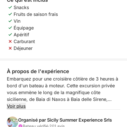
Snacks
Fruits de saison frais
Vin
Équipage
Apéritif
Carburant
Déjeuner
À propos de l'expérience
Embarquez pour une croisière côtière de 3 heures à
bord d'un bateau à moteur. Cette excursion privée
vous emmène le long de la magnifique côte
sicilienne, de Baia di Naxos à Baia delle Sirene,
offrant des panoramas à couper le souffle et des
Voir plus
trésors cachés.
Organisé par Sicily Summer Experience Srls
Détendez-vous et appréciez la beauté de la mer tout
Bateau vérifié
·
201 avis