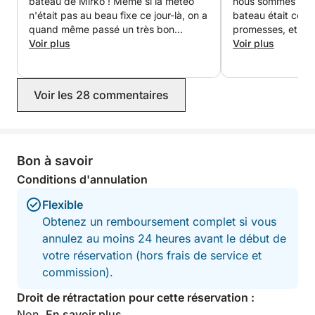
bateau de Mirko ! Même si la météo
nous sommes fait 
n'était pas au beau fixe ce jour-là, on a
bateau était conf
quand même passé un très bon
promesses, et mêm
moment à se prélasser sur le ponton
Voir plus
réservé des déjeun
Voir plus
du bateau, devant le château de
une magnifique vi
Maniace et autour d'Ortigia. Mirko a
bateau et nous a 
été très serviable et a pris de nos
anecdotes et des
Voir les 28 commentaires
nouvelles à plusieurs reprises pour
personnels ! Nous
s'assurer que tout allait bien. Je
nouveau avec Rod
recommande vivement !
hésiter ! Merci mill
Bon à savoir
Conditions d'annulation
Flexible
Obtenez un remboursement complet si vous
annulez au moins 24 heures avant le début de
votre réservation (hors frais de service et
commission).
Droit de rétractation pour cette réservation :
Non.
En savoir plus