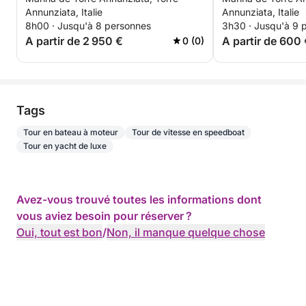
gueules et une v
Annunziata, Italie
Annunziata, Italie
8h00 · Jusqu'à 8 personnes
3h30 · Jusqu'à 9 
A partir de 2 950 €
A partir de 600
0 (0)
Tags
Tour en bateau à moteur
Tour de vitesse en speedboat
Tour en yacht de luxe
Avez-vous trouvé toutes les informations dont
vous aviez besoin pour réserver ?
Oui, tout est bon
/
Non, il manque quelque chose