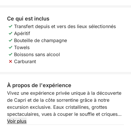
Ce qui est inclus
Transfert depuis et vers des lieux sélectionnés
Apéritif
Bouteille de champagne
Towels
Boissons sans alcool
Carburant
À propos de l'expérience
Vivez une expérience privée unique à la découverte
de Capri et de la côte sorrentine grâce à notre
excursion exclusive. Eaux cristallines, grottes
spectaculaires, vues à couper le souffle et criques
secrètes où vous pourrez plonger avec masque et
Voir plus
tuba dans des eaux turquoise.