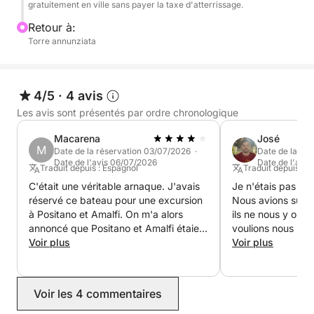
gratuitement en ville sans payer la taxe d'atterrissage.
accessible uniquement par la mer. Après le déjeuner,
Retour à:
promenade gratuite en ville sans payer la taxe
Torre annunziata
d'atterrissage.
4/5
·
4 avis
Les avis sont présentés par ordre chronologique
Macarena
José
M
Date de la réservation 03/07/2026 ·
Date de la ré
Date de l'avis 06/07/2026
Date de l'avis
Traduit depuis : Espagnol
Traduit depuis : E
C'était une véritable arnaque. J'avais
Je n'étais pas sat
réservé ce bateau pour une excursion
Nous avions sugg
à Positano et Amalfi. On m'a alors
ils ne nous y on
annoncé que Positano et Amalfi étaient
voulions nous baig
trop loin et qu'il valait mieux aller à
Voir plus
mais ils ne nous 
Voir plus
Capri. Ne souhaitant pas aller à Capri,
seule. Le capitaine
j'ai dû négocier avec le propriétaire et
semblait un peu p
payer un supplément pour aller à
bateau est tombé
Voir les 4 commentaires
Positano. Impossible d'aller à Amalfi :
avons dû être re
c'était trop loin et l'excursion de
sommes restés b