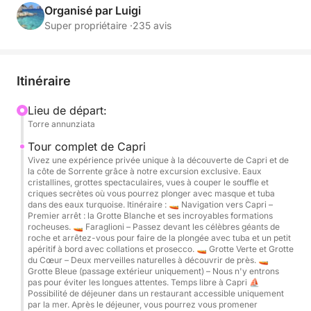
Organisé par Luigi
Itinéraire :
Super propriétaire ·
235 avis
🚤 Côte sorrentine – Premier arrêt au magnifique
château de la reine Jeanne pour admirer sa beauté.
Itinéraire
🚤 Navigation vers Capri – Premier arrêt à la Grotte
Blanche et ses incroyables formations rocheuses.
Lieu de départ:
Torre annunziata
🚤 Faraglioni – Passez devant les célèbres géants de
roche et faites une pause plongée avec tuba et un
Tour complet de Capri
petit apéritif à bord avec collations et prosecco.
Vivez une expérience privée unique à la découverte de Capri et de
la côte de Sorrente grâce à notre excursion exclusive. Eaux
🚤 Grotte Verte et Grotte du Cœur – Deux merveilles
cristallines, grottes spectaculaires, vues à couper le souffle et
naturelles à découvrir de près.
criques secrètes où vous pourrez plonger avec masque et tuba
dans des eaux turquoise. Itinéraire : 🚤 Navigation vers Capri –
🚤 Grotte Bleue (passage extérieur uniquement) –
Premier arrêt : la Grotte Blanche et ses incroyables formations
Nous n'y entrons pas pour éviter les longues
rocheuses. 🚤 Faraglioni – Passez devant les célèbres géants de
roche et arrêtez-vous pour faire de la plongée avec tuba et un petit
attentes.
apéritif à bord avec collations et prosecco. 🚤 Grotte Verte et Grotte
du Cœur – Deux merveilles naturelles à découvrir de près. 🚤
Grotte Bleue (passage extérieur uniquement) – Nous n'y entrons
Temps libre à Capri
pas pour éviter les longues attentes. Temps libre à Capri ⛵
Possibilité de déjeuner dans un restaurant accessible uniquement
par la mer. Après le déjeuner, vous pourrez vous promener
⛵ Possibilité de déjeuner dans un restaurant