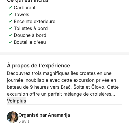
Carburant
Towels
Enceinte extérieure
Toilettes à bord
Douche à bord
Bouteille d'eau
À propos de l'expérience
Découvrez trois magnifiques îles croates en une
journée inoubliable avec cette excursion privée en
bateau de 9 heures vers Brač, Šolta et Čiovo. Cette
excursion offre un parfait mélange de croisières
panoramiques, de baignades relaxantes et de
Voir plus
découverte de la vie insulaire authentique.
Organisé par Anamarija
La journée commence par une croisière vers Brač, la
5 avis
plus grande île de Dalmatie, où vous pourrez visiter