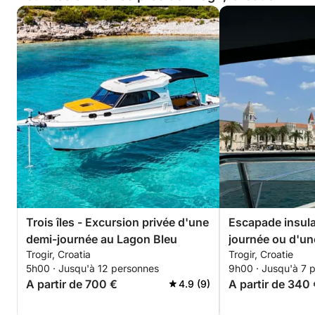
Trois îles - Excursion privée d'une
Escapade insula
demi-journée au Lagon Bleu
journée ou d'un
Trogir, Croatia
Trogir, Croatie
complète au dép
5h00 · Jusqu'à 12 personnes
9h00 · Jusqu'à 7 
avec ou sans sk
A partir de 700 €
A partir de 340
4.9 (9)