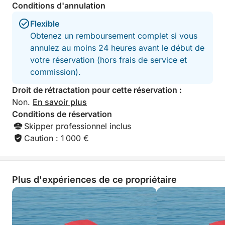
excursion est idéale pour les voyageurs qui
Conditions d'annulation
souhaitent découvrir le charme de plusieurs îles lors
Flexible
d'une excursion d'une journée complète détendue et
Obtenez un remboursement complet si vous
confortable.
annulez au moins 24 heures avant le début de
votre réservation (hors frais de service et
commission).
Droit de rétractation pour cette réservation :
Non.
En savoir plus
Conditions de réservation
Skipper professionnel inclus
Caution : 1 000 €
Plus d'expériences de ce propriétaire