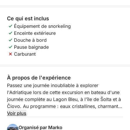
Ce qui est inclus
Équipement de snorkeling
Enceinte extérieure
Douche à bord
Pause baignade
Carburant
À propos de l'expérience
Passez une journée inoubliable à explorer
l'Adriatique lors de cette excursion en bateau d'une
journée complète au Lagon Bleu, à l'île de Šolta et à
Čiovo. Au programme : eaux cristallines, charmants
villages côtiers et magnifiques plages. Cette
Voir plus
expérience est idéale pour les couples, les familles
et les groupes d'amis qui souhaitent profiter d'une
Organisé par Marko