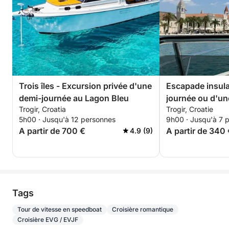
Trois îles - Excursion privée d'une
Escapade insula
demi-journée au Lagon Bleu
journée ou d'un
Trogir, Croatia
Trogir, Croatie
complète au dép
5h00 · Jusqu'à 12 personnes
9h00 · Jusqu'à 7 
avec ou sans sk
A partir de 700 €
A partir de 340
4.9 (9)
Tags
Tour de vitesse en speedboat
Croisière romantique
Croisière EVG / EVJF