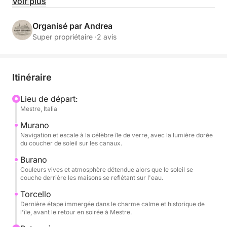
naviguerons parmi les îles les plus fascinantes de la
Voir plus
lagune nord — Murano, Burano et Torcello — tandis
que le soleil descend lentement sur l'eau, offrant des
Organisé par Andrea
reflets dorés et une atmosphère unique.
Super propriétaire ·
2 avis
Pendant la visite, vous pourrez vous détendre avec
un verre de vin, profiter de collations et de boissons
Itinéraire
sans alcool toujours disponibles, écouter de la
musique grâce au système audio à bord et profiter
Lieu de départ:
Mestre, Italia
de chaque instant entouré de vues à couper le
souffle. Les courts arrêts sur chaque île vous
Murano
permettront de flâner dans les rues colorées, de
Navigation et escale à la célèbre île de verre, avec la lumière dorée
du coucher de soleil sur les canaux.
visiter de petits ateliers d'artisans ou simplement de
ressentir l'atmosphère sereine de la fin d'après-midi.
Burano
Couleurs vives et atmosphère détendue alors que le soleil se
couche derrière les maisons se reflétant sur l'eau.
Cette expérience est conçue pour ceux qui
Torcello
souhaitent découvrir la lagune de manière
Dernière étape immergée dans le charme calme et historique de
romantique et authentique, loin de la foule,
l'île, avant le retour en soirée à Mestre.
immergés dans la beauté des couleurs et du silence