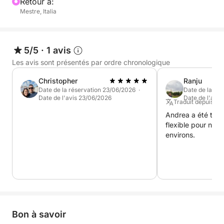
Retour à:
que seule Venise peut offrir au coucher du soleil.
Mestre, Italia
Idéal pour les couples, les petits groupes ou les
familles qui souhaitent profiter d'un moment
privilégié, entre élégance et simplicité.
5/5
·
1 avis
Les avis sont présentés par ordre chronologique
Christopher
Ranju
Date de la réservation 23/06/2026 ·
Date de la ré
Date de l'avis 23/06/2026
Date de l'avis
Traduit depuis : A
Andrea a été très 
flexible pour nous 
environs.
Bon à savoir