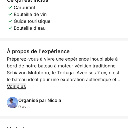
Carburant
Bouteille de vin
Guide touristique
Bouteille d'eau
À propos de l'expérience
Préparez-vous à vivre une expérience inoubliable à
bord de notre bateau à moteur vénitien traditionnel
Schiavon Mototopo, le Tortuga. Avec ses 7 cv, c'est
le bateau idéal pour une exploration authentique et
paisible de la lagune. Au départ des Fondamenta di
Voir plus
Venezia, nous vous invitons à une excursion conçue
pour vous faire découvrir le charme des trois îles les
Organisé par Nicola
plus célèbres : Murano, Burano et Torcello.
0 avis
Notre journée dans la lagune vous fera découvrir
l'art du verre à Murano, avec ses fourneaux