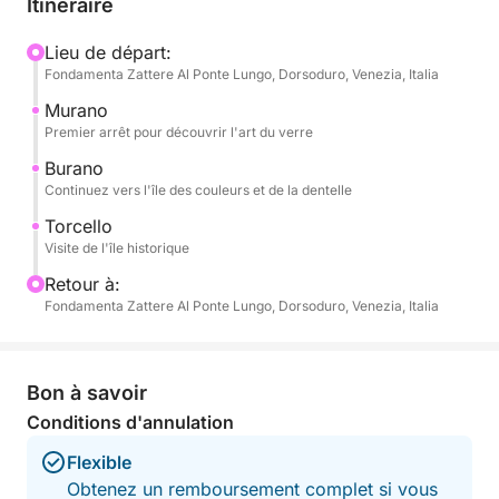
Itinéraire
historiques et son charme artisanal. Nous
continuerons ensuite vers la pittoresque Burano,
Lieu de départ:
Fondamenta Zattere Al Ponte Lungo, Dorsoduro, Venezia, Italia
mondialement connue pour ses maisons aux
couleurs vives et son ancienne tradition dentellière.
Murano
Enfin, nous atteindrons Torcello, ville suggestive et
Premier arrêt pour découvrir l'art du verre
isolée, berceau de la civilisation vénitienne, où vous
Burano
pourrez admirer la basilique Santa Maria Assunta et
Continuez vers l'île des couleurs et de la dentelle
son histoire millénaire.
Torcello
Visite de l'île historique
À bord, nous répondrons à tous vos besoins. Vous
Retour à:
aurez un guide de la ville qui vous racontera
Fondamenta Zattere Al Ponte Lungo, Dorsoduro, Venezia, Italia
l'histoire et les légendes des lieux que nous
visiterons, une bouteille de vin pour trinquer et de
l'eau pour vous rafraîchir pendant la visite.
Bon à savoir
Conditions d'annulation
Flexible
Obtenez un remboursement complet si vous