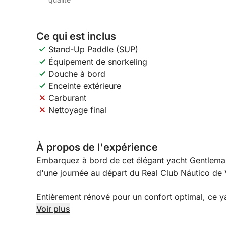
Ce qui est inclus
Stand-Up Paddle (SUP)
Équipement de snorkeling
Douche à bord
Enceinte extérieure
Carburant
Nettoyage final
À propos de l'expérience
Embarquez à bord de cet élégant yacht Gentlema
d'une journée au départ du Real Club Náutico de 
Entièrement rénové pour un confort optimal, ce ya
paysages époustouflants des Rías Baixas. Accomp
Voir plus
et second), vous bénéficierez d'un service attenti