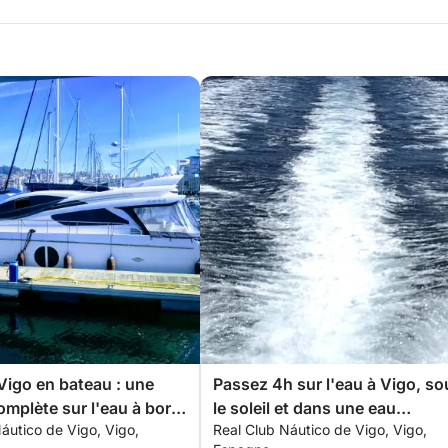
Vigo en bateau : une
Passez 4h sur l'eau à Vigo, so
omplète sur l'eau à bord
le soleil et dans une eau
áutico de Vigo, Vigo,
Real Club Náutico de Vigo, Vigo,
au à moteur
cristalline.