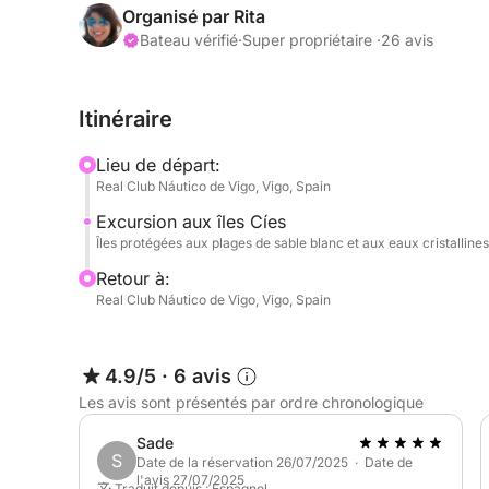
journée.
Organisé par Rita
Bateau vérifié
·
Super propriétaire ·
26 avis
Naviguez vers les célèbres îles Cíes, réputées pour
préservées, ou explorez des criques secrètes et d
Itinéraire
envies.
Lieu de départ:
Cette expérience est idéale pour se détendre, nage
Real Club Náutico de Vigo, Vigo, Spain
occasions spéciales dans un cadre exclusif et con
Excursion aux îles Cíes
Îles protégées aux plages de sable blanc et aux eaux cristallines
Inclus :
Retour à:
Real Club Náutico de Vigo, Vigo, Spain
Pagaie
Équipement de plongée avec tuba
4.9/5
·
6 avis
Les avis sont présentés par ordre chronologique
Une journée en mer entièrement personnalisable 
découverte des plus beaux sites autour de Vigo.
Sade
S
Date de la réservation 26/07/2025 · Date de
l'avis 27/07/2025
Les repas peuvent être organisés à bord pour vot
Traduit depuis : Espagnol