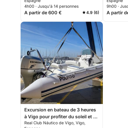
Espagne
Espagne
4h00 · Jusqu'à 14 personnes
9h00 · Jus
A partir de 600 €
A partir d
4.9 (6)
Excursion en bateau de 3 heures
à Vigo pour profiter du soleil et de
Real Club Náutico de Vigo, Vigo,
la mer