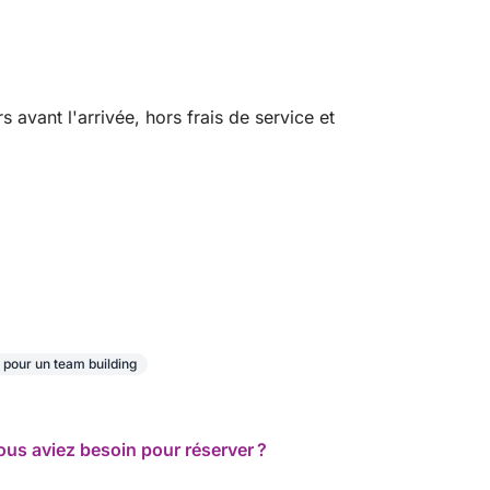
acht sur mesure et vivre une expérience
vant l'arrivée, hors frais de service et
 pour un team building
ous aviez besoin pour réserver ?