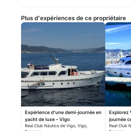
Plus d'expériences de ce propriétaire
Expérience d'une demi-journée en
Explorez 
yacht de luxe – Vigo
journée c
Real Club Náutico de Vigo, Vigo,
Real Club N
d'un bate