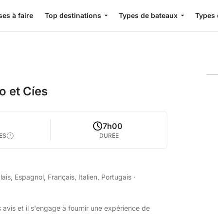
es à faire
Top destinations
Types de bateaux
Types 
o et Cíes
4
7h00
ES
DURÉE
is, Espagnol, Français, Italien, Portugais
·
 avis et il s'engage à fournir une expérience de