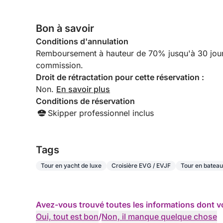
mariages
Contactez-nous pour organiser votre journée en y
Bon à savoir
unique dans les Rías Baixas !
Conditions d'annulation
Remboursement à hauteur de 70% jusqu'à 30 jours a
commission.
Droit de rétractation pour cette réservation :
Non.
En savoir plus
Conditions de réservation
Skipper professionnel inclus
Tags
Tour en yacht de luxe
Croisière EVG / EVJF
Tour en bateau
Avez-vous trouvé toutes les informations dont v
Oui, tout est bon
/
Non, il manque quelque chose