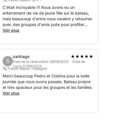
C'était incroyable !!! Nous avons eu un
enterrement de vie de jeune fille sur le bateau,
mais beaucoup d'entre nous veulent y retourner
ts supplémentaires peut également être
avec des groupes d'amis juste pour profiter
encore plus du bateau. Il y a de très bonnes
Voir plus
conditions, c'est super confortable et les hôtes
sont super sympas ! J'ai adoré, nous avons
adoré ! Nous sommes clients ! :D
au port)
santiago
S
Date de la réservation 28/08/2023 · Date de
l'avis 07/09/2023
consommation)
Traduit depuis : Espagnol
Merci beaucoup Pedro et Cristina pour la belle
journée que nous avons passée. Bateau propre
et très spacieux pour les groupes et les familles.
Voir plus
o ou de Porto sur demande
nterrements de vie de garçon/jeune fille,