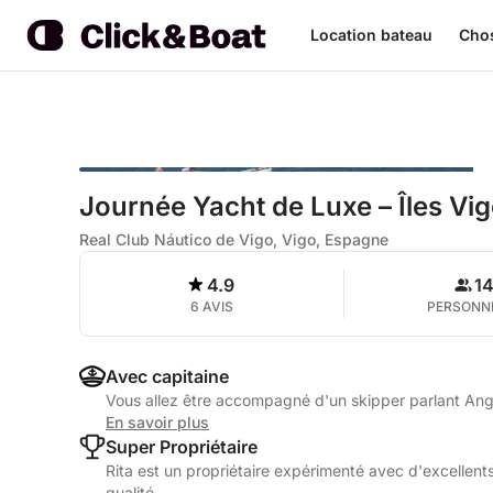
Location bateau
Chos
Journée Yacht de Luxe – Îles Vig
Real Club Náutico de Vigo, Vigo, Espagne
4.9
1
6 AVIS
PERSONN
Avec capitaine
Vous allez être accompagné d'un skipper parlant Angla
En savoir plus
Super Propriétaire
Rita est un propriétaire expérimenté avec d'excellents
qualité