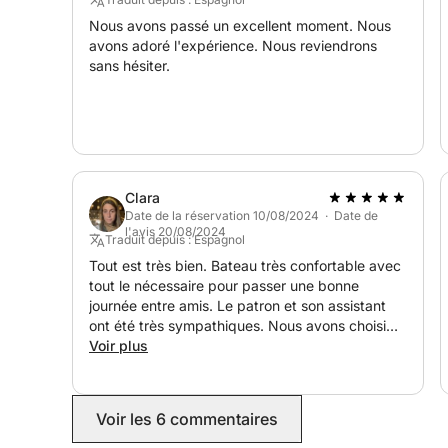
demande.
Nous avons passé un excellent moment. Nous
avons adoré l'expérience. Nous reviendrons
sans hésiter.
Une sélection de jouets nautiques et d'équipemen
fournie selon les disponibilités.
Non inclus :
Équipage (capitaine et second) : 250 € (à régler 
Clara
Date de la réservation 10/08/2024 · Date de
l'avis 20/08/2024
Carburant non inclus (à régler au port selon la 
Traduit depuis : Espagnol
Tout est très bien. Bateau très confortable avec
Nettoyage final : 100 € (à régler au port)
tout le nécessaire pour passer une bonne
journée entre amis. Le patron et son assistant
ont été très sympathiques. Nous avons choisi
Services supplémentaires :
l'option de manger à bord et tout était très bon
Voir plus
et copieux. Nous répéterons
Transfert disponible depuis les aéroports de Vig
Voir les 6 commentaires
Disponible pour vos événements : anniversaires, e