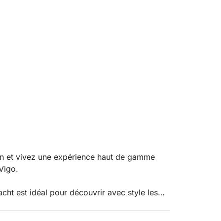
n et vivez une expérience haut de gamme
Vigo.
cht est idéal pour découvrir avec style les
agné d'un équipage professionnel (capitaine
onné et personnalisé tout au long de votre