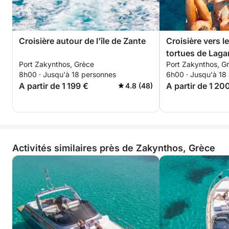
Le carburant n'est pas inclus.
Croisière autour de l'île de Zante
Croisière vers l
tortues de Laga
Port Zakynthos, Grèce
Port Zakynthos, G
Keri
8h00 · Jusqu'à 18 personnes
6h00 · Jusqu'à 18
A partir de 1 199 €
A partir de 1 20
4.8 (48)
Activités similaires près de Zakynthos, Grèce