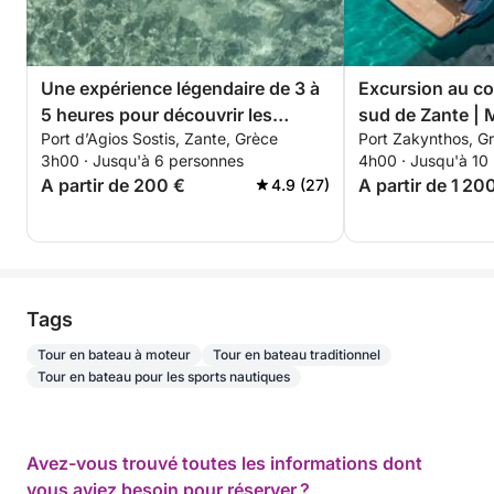
Une expérience légendaire de 3 à
Excursion au co
5 heures pour découvrir les
sud de Zante | M
Port d’Agios Sostis, Zante, Grèce
Port Zakynthos, G
plages de Zakynthos en bateau à
3h00 · Jusqu'à 6 personnes
4h00 · Jusqu'à 10
moteur
A partir de 200 €
A partir de 1 20
4.9 (27)
Tags
Tour en bateau à moteur
Tour en bateau traditionnel
Tour en bateau pour les sports nautiques
Avez-vous trouvé toutes les informations dont
vous aviez besoin pour réserver ?