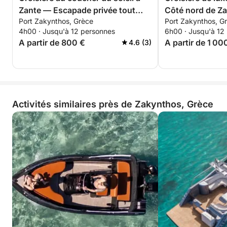
Zante — Escapade privée tout
Côté nord de Z
Port Zakynthos, Grèce
Port Zakynthos, G
compris de 4 heures
4h00 · Jusqu'à 12 personnes
6h00 · Jusqu'à 12
A partir de 800 €
A partir de 1 00
4.6 (3)
Activités similaires près de Zakynthos, Grèce