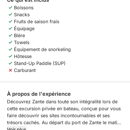
Boissons
Snacks
Fruits de saison frais
Équipage
Bière
Towels
Équipement de snorkeling
Hôtesse
Stand-Up Paddle (SUP)
Carburant
À propos de l'expérience
Découvrez Zante dans toute son intégralité lors de
cette excursion privée en bateau, conçue pour vous
faire découvrir ses sites incontournables et ses
trésors cachés. Au départ du port de Zante le matin,
vous naviguerez le long de toute la côte et
Voir plus