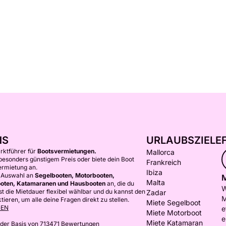
NS
URLAUBSZIELE
arktführer für
Bootsvermietungen.
Mallorca
 besonders günstigem Preis oder biete dein Boot
Frankreich
ermietung an.
Ibiza
e Auswahl an
Segelbooten, Motorbooten,
M
Malta
oten, Katamaranen und Hausbooten
an, die du
W
st die Mietdauer flexibel wählbar und du kannst den
Zadar
M
ieren, um alle deine Fragen direkt zu stellen.
Miete Segelboot
GEN
e
Miete Motorboot
e
Miete Katamaran
 der Basis von 713471 Bewertungen