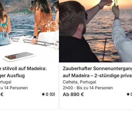
 stilvoll auf Madeira:
Zauberhafter Sonnenuntergan
ger Ausflug
auf Madeira – 2-stündige priva
rtugal
Calheta, Portugal
Kreuzfahrt
zu 14 Personen
2h00 · Bis zu 14 Personen
 €
Ab 890 €
0 (0)