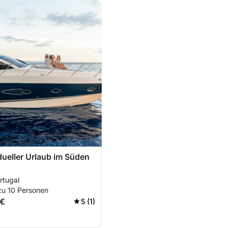
idueller Urlaub im Süden
rtugal
zu 10 Personen
 €
5 (1)