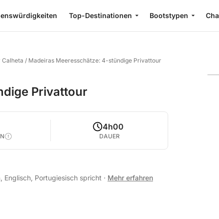
enswürdigkeiten
Top-Destinationen
Bootstypen
Cha
 Calheta
/
Madeiras Meeresschätze: 4-stündige Privattour
dige Privattour
4
4h00
EN
DAUER
, Englisch, Portugiesisch spricht
·
Mehr erfahren