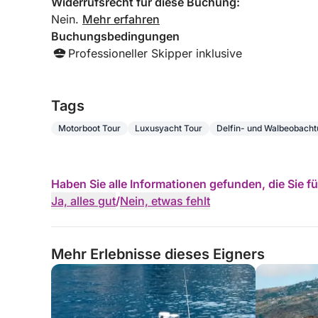
Widerrufsrecht für diese Buchung:
Vier Stunden sind die perfekte Balance: genug 
Nein.
Mehr erfahren
und Genießen der Meereswelt Madeiras, aber kurz
Buchungsbedingungen
einen besonderen Anlass feiern oder sich ein ein
Professioneller Skipper inklusive
private Kreuzfahrt auf der Gringo ist die ultimat
Entdeckung.
Tags
Jede Kreuzfahrt wird sorgfältig entsprechend de
jederzeit ein sicheres, reibungsloses und unverge
Motorboot Tour
Luxusyacht Tour
Delfin- und Walbeobacht
Haben Sie alle Informationen gefunden, die Sie 
Ja, alles gut
/
Nein, etwas fehlt
Mehr Erlebnisse dieses Eigners