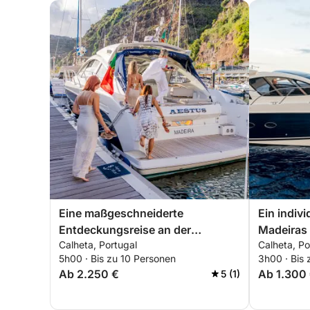
Eine maßgeschneiderte
Ein indiv
Entdeckungsreise an der
Madeiras
Calheta, Portugal
Calheta, Po
Südküste
5h00 · Bis zu 10 Personen
3h00 · Bis 
Ab 2.250 €
Ab 1.300
5 (1)