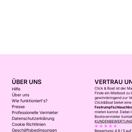
ÜBER UNS
VERTRAU U
Click & Boat ist der M
Hilfe
Finde ein Mietboot zu
Über uns
gewinnbringend zur V
Wie funktioniert's?
Click&Boat bietet ein
Presse
Festrumpfschlauchbo
mieten kannst. Dabei i
Professionelle Vermieter
Bootsvermieter kontakt
Datenschutzerklärung
KUNDENBEWERTUN
Cookie Richtlinien
Geschäftsbedingungen
Bewertung:
4.9 / 5
auf