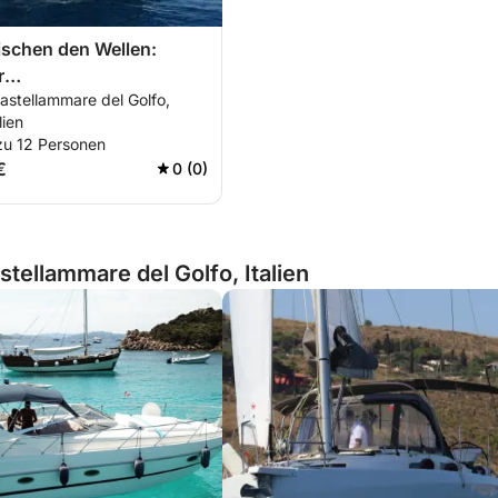
ischen den Wellen:
r
astellammare del Golfo,
llen-/Junggesellinnenabschied
lien
on Castellammare
zu 12 Personen
€
0 (0)
tellammare del Golfo, Italien