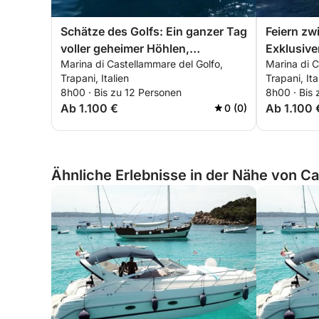
Schätze des Golfs: Ein ganzer Tag
Feiern zw
voller geheimer Höhlen,
Exklusive
Marina di Castellammare del Golfo,
Marina di C
historischem Thunfischfang und
Junggese
Trapani, Italien
Trapani, Ita
dem unendlichen Blau
im Golf v
8h00 · Bis zu 12 Personen
8h00 · Bis 
Ab 1.100 €
Ab 1.100 
0 (0)
Ähnliche Erlebnisse in der Nähe von Cas