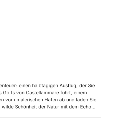
enteuer: einen halbtägigen Ausflug, der Sie
 Golfs von Castellammare führt, einem
gen vom malerischen Hafen ab und laden Sie
die wilde Schönheit der Natur mit dem Echo
r Entspannung verbindet. Diese Tour ist ein
Höhle, jede Bucht und jeder Felsen einen Teil
rzählt.