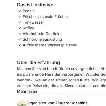
Das ist inklusive
Benzin
Frische saisonale Früchte
Trinkwasser
Kaffee
Alkoholfreie Getränke
Schnorchelausrüstung
Aufblasbares Wasserspielzeug
Über die Erfahrung
Machen Sie sich bereit für ein unvergessliches Ab
ins pulsierende Herz der verborgenen Wunder des
wahren Juwel an der sizilianischen Küste. Wir le
zu einer Reise ein, die alle Sinne anspricht und 
alter Geschichten und Momenten purer, ungestörte
Mehr lesen
tiefes Eintauchen in eine Landschaft, in der jede 
der reichen maritimen Geschichte dieses Landes e
Organisiert von Zingaro Coastline