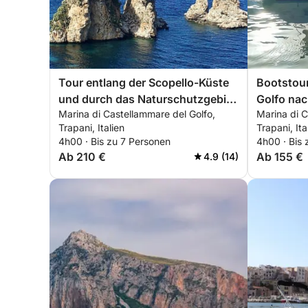
Tour entlang der Scopello-Küste
Bootstour
und durch das Naturschutzgebiet
Golfo nac
Marina di Castellammare del Golfo,
Marina di C
Zingaro
und Zing
Trapani, Italien
Trapani, Ita
4h00 · Bis zu 7 Personen
4h00 · Bis
Ab 210 €
Ab 155 €
4.9 (14)