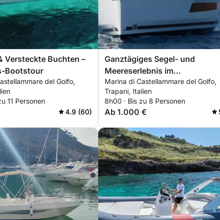
& Versteckte Buchten –
Ganztägiges Segel- und
s-Bootstour
Meereserlebnis im
astellammare del Golfo,
Marina di Castellammare del Golfo,
Naturschutzgebiet Zingaro
lien
Trapani, Italien
zu 11 Personen
8h00 · Bis zu 8 Personen
Ab 1.000 €
4.9 (60)