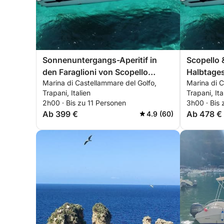
Sonnenuntergangs-Aperitif in
Scopello 
den Faraglioni von Scopello
Halbtage
Marina di Castellammare del Golfo,
Marina di C
(MAX. 6 Personen)
Trapani, Italien
Trapani, Ita
2h00 · Bis zu 11 Personen
3h00 · Bis 
Ab 399 €
Ab 478 €
4.9 (60)