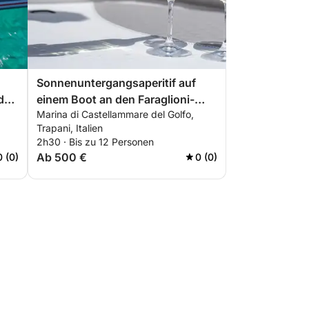
Sonnenuntergangsaperitif auf
d
einem Boot an den Faraglioni-
Marina di Castellammare del Golfo,
Felsen von Scopello
Trapani, Italien
2h30 · Bis zu 12 Personen
Ab 500 €
0 (0)
0 (0)