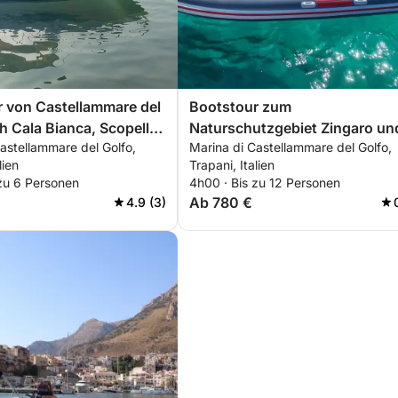
 von Castellammare del
Bootstour zum
h Cala Bianca, Scopello
Naturschutzgebiet Zingaro un
astellammare del Golfo,
Marina di Castellammare del Golfo,
aro
nach Scopello
lien
Trapani, Italien
 zu 6 Personen
4h00 · Bis zu 12 Personen
Ab 780 €
4.9 (3)