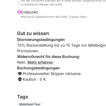
Vor der Rückkehr machen wir in einer letzten, aufgrund ihrer S
der Sie den Meeresboden voller Leben und Farbe
kristallklaren Wasser des Golfs.
Originalität und lokalem Flair können Sie an Bord 
Endpunkt:
ein kleines gastronomisches Vergnügen, das Ihren
Marina di Castellammare del Golfo, Trapani, Italia
Ihr Tor zu einem authentischen und unvergessliche
Schönheit, Entspannung und mediterranen Arome
Gut zu wissen
Stornierungsbedingungen
70% Rückerstattung bis zu 10 Tage vor Mietbegin
Provisionen.
Widerrufsrecht für diese Buchung:
Nein.
Mehr erfahren
Buchungsbedingungen
Professioneller Skipper inklusive
Kaution : 0 €
Tags
Motorboot Tour