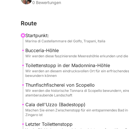
0 Bewertungen
Entlang der Küste erkunden Sie geheimnisvolle Hö
Unterwasserwelt öffnen, in der das Spiel des Lic
Route
kristallklare Wasser mit seinen Schattierungen von
unwiderstehliche Einladung für alle, die das per
Startpunkt:
Jeder Stopp ist eine Gelegenheit, sich mit der Na
Marina di Castellammare del Golfo, Trapani, Italia
einzutauchen und paradiesische Winkel zu entdec
Bucceria-Höhle
Die Geschichte wird durch die imposante Silhouette
Wir werden diese faszinierende Meereshöhle erkunden und die 
stiller Zeuge jahrhundertelanger Tradition und ha
ragt und zeitlosen Charme offenbart.
Toilettenstopp in der Madonnina-Höhle
Wir werden an diesem eindrucksvollen Ort für ein erfrischende
bewundern können
An Bord unseres Schiffes, das Ihnen maximalen K
Thunfischfischerei von Scopello
Sie die warme sizilianische Sonne und die sanfte
Wir werden die historische Tonnara di Scopello bewundern, eine
atemberaubende Aussicht bewundern. Unser Ziel i
atemberaubende Landschaft
in einer schwimmenden Lounge. Um das Erlebnis n
Cala dell'Uzzo (Badestopp)
haben wir an jedes Detail gedacht: Wir bieten Ihn
Machen Sie einen Zwischenstopp für ein entspannendes Bad in d
unter der Sonne sanft löscht, reines Wasser zur F
Zingaro ist
guten Kaffees für eine erholsame Pause und eine
Letzter Toilettenstopp
Das Abenteuer geht unter Wasser weiter, dank der